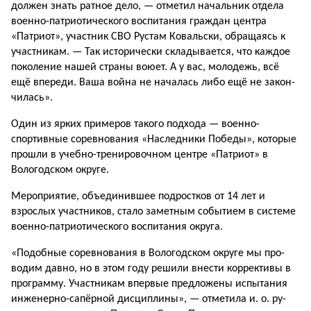
должен знать ратное дело, — отметил начальник отде­ла
военно-патриотического воспитания граждан центра
«Патриот», участник СВО Ру­стам Ковальски, обращаясь к
участникам. — Так истори­чески складывается, что каж­дое
поколение нашей страны воюет. А у вас, молодежь, всё
ещё впереди. Ваша война не началась либо ещё не закон­
чилась».
Один из ярких примеров такого подхода — военно-
спортивные соревнования «Наследники Победы», кото­рые
прошли в учебно-трени­ровочном центре «Патриот» в
Вологодском округе.
Мероприятие, объединив­шее подростков от 14 лет и
взрослых участников, стало заметным событием в систе­ме
военно-патриотического воспитания округа.
«Подобные соревнования в Вологодском округе мы про­
водим давно, но в этом году решили внести коррективы в
программу. Участникам впер­вые предложены испытания
инженерно-сапёрной дисци­плины», — отметила и. о. ру­