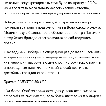
не только популяризиро­вать службу по контракту в ВС РФ,
но и воспитать мораль­но-психологические качества,
готовность прийти на помощь и уверенность в своих силах.
Победители и призеры в каждой возрастной категории
получили грамоты и подарки от главы Вологодского округа.
Ме­дицинскую безопасность обеспечивал центр «Патриот»,
а су­дейская бригада строго сле­дила за соблюдением
правил.
«Наследники Победы» в оче­редной раз доказали: помнить
историю — значит уметь за­щищать её продолжение. А та­
кие мероприятия, сочетающие спорт, историческую память
и прикладные навыки, — лучший способ воспитать
достойных граждан своей страны.
Проект ВМЕСТЕ СИЛЬНЕЕ
*На фото: Особую сложность для участников вызвала
стрельба из пистолета, ведь большинство из них видели
пистолет только в армейской учебке