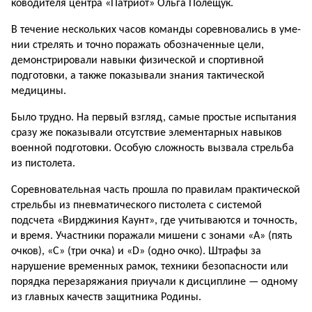
ководителя центра «Патриот» Ольга Полещук.
В течение нескольких часов команды соревновались в уме­
нии стрелять и точно поражать обозначенные цели,
демон­стрировали навыки физиче­ской и спортивной
подготовки, а также показывали знания так­тической
медицины.
Было трудно. На первый взгляд, самые простые испы­тания
сразу же показывали отсутствие элементарных на­выков
военной подготовки. Особую сложность вызвала стрельба
из пистолета.
Соревновательная часть прошла по правилам практи­ческой
стрельбы из пневмати­ческого пистолета с системой
подсчета «Вирджиния Каунт», где учитываются и точность,
и время. Участники поражали мишени с зонами «А» (пять
оч­ков), «С» (три очка) и «D» (одно очко). Штрафы за
нарушение временных рамок, техники без­опасности или
порядка пере­заряжания приучали к дисци­плине — одному
из главных качеств защитника Родины.