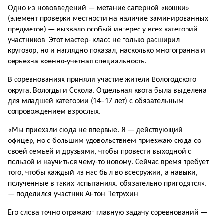
Одно из нововведений — метание саперной «кошки»
(элемент проверки местности на наличие заминированных
предметов) — вызвало осо­бый интерес у всех катего­рий
участников. Этот мастер- класс не только расширил
кругозор, но и наглядно по­казал, насколько многогранна и
серьезна военно-учетная специальность.
В соревнованиях приняли участие жители Вологодско­го
округа, Вологды и Сокола. Отдельная квота была выде­лена
для младшей категории (14–17 лет) с обязательным
сопровождением взрослых.
«Мы приехали сюда не впервые. Я — действующий
офицер, но с большим удо­вольствием приезжаю сюда со
своей семьей и друзьями, чтобы провести выходной с
пользой и научиться чему-то новому. Сейчас время требу­ет
того, чтобы каждый из нас был во всеоружии, а навыки,
полученные в таких испытани­ях, обязательно пригодятся»,
— поделился участник Антон Петрухин.
Его слова точно отражают главную задачу соревнований —