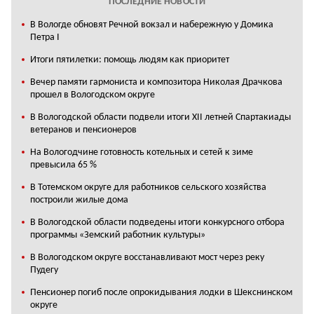
ПОСЛЕДНИЕ НОВОСТИ
В Вологде обновят Речной вокзал и набережную у Домика
Петра I
Итоги пятилетки: помощь людям как приоритет
Вечер памяти гармониста и композитора Николая Драчкова
прошел в Вологодском округе
В Вологодской области подвели итоги XII летней Спартакиады
ветеранов и пенсионеров
На Вологодчине готовность котельных и сетей к зиме
превысила 65 %
В Тотемском округе для работников сельского хозяйства
построили жилые дома
В Вологодской области подведены итоги конкурсного отбора
программы «Земский работник культуры»
В Вологодском округе восстанавливают мост через реку
Пудегу
Пенсионер погиб после опрокидывания лодки в Шекснинском
округе