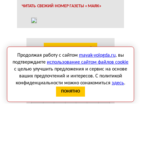
ЧИТАТЬ СВЕЖИЙ НОМЕР ГАЗЕТЫ «МАЯК»
КАЛЕНДАРЬ СОБЫТИЙ
Продолжая работу с сайтом
mayak-vologda.ru
, вы
подтверждаете
использование сайтом файлов cookie
Август 2026
с целью улучшить предложения и сервис на основе
Пн
Вт
Ср
Чт
Пт
Сб
Вс
ваших предпочтений и интересов. С политикой
1
2
конфиденциальности можно ознакомиться
здесь
.
3
4
5
6
7
8
9
ПОНЯТНО
10
11
12
13
14
15
16
17
18
19
20
21
22
23
24
25
26
27
28
29
30
31