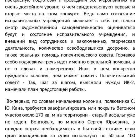
прекрасную подготовку и проводили все мероприятия на
очень достойном уровне, о чем свидетельствуют первые и
вторые места на этом конкурсе. Ведь само состязание
исправительных учреждений включает в себя не только
смотр художественной самодеятельности: оцениваться
будут и состояние исправительного учреждения, и
внешний вид сотрудников и заключенных, творческая
деятельность, количество освободившихся досрочно, а
также реальная помощь попечительского совета. Горчаков
особо подчеркнул: речь идет именно о реальной помощи, а
не о словах и намерениях. Итак, в чем конкретно
нуждается колония, чем может помочь Попечительский
совет? - Так, шаг за шагом, выясняли нужды ИК-2,
намечали план предстоящей работы.
Во­-первых, по словам начальника колонии, полковника С.
Ю. Кана, требуется заасфальтировать или покрыть бетоном
участок около 170 кв. м на территории - старый асфальт уже
не годен. Во-­вторых, по мнению Сергея Юрьевича, в
отрядах острая необходимость в бытовой технике: если
один холодильник за сутки используют по 50 или 100