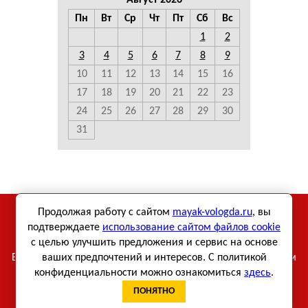
Август 2026
Пн
Вт
Ср
Чт
Пт
Сб
Вс
1
2
3
4
5
6
7
8
9
10
11
12
13
14
15
16
17
18
19
20
21
22
23
24
25
26
27
28
29
30
31
Использование материалов сетевого издания «Маяк-
Продолжая работу с сайтом
mayak-vologda.ru
, вы
Вологда» возможно только при использовании активной
подтверждаете
использование сайтом файлов cookie
с целью улучшить предложения и сервис на основе
ссылки.
Все права на тексты и фотографии принадлежат их авторам
ваших предпочтений и интересов. С политикой
конфиденциальности можно ознакомиться
здесь
.
Противодействие коррупции
ПОНЯТНО
Уведомление об использовании файлов cookie
Политика в отношении обработки персональных данных