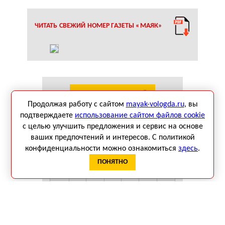
ЧИТАТЬ СВЕЖИЙ НОМЕР ГАЗЕТЫ «МАЯК»
КАЛЕНДАРЬ СОБЫТИЙ
Продолжая работу с сайтом
mayak-vologda.ru
, вы
подтверждаете
использование сайтом файлов cookie
Август 2026
с целью улучшить предложения и сервис на основе
Пн
Вт
Ср
Чт
Пт
Сб
Вс
ваших предпочтений и интересов. С политикой
1
2
конфиденциальности можно ознакомиться
здесь
.
3
4
5
6
7
8
9
ПОНЯТНО
10
11
12
13
14
15
16
17
18
19
20
21
22
23
24
25
26
27
28
29
30
31