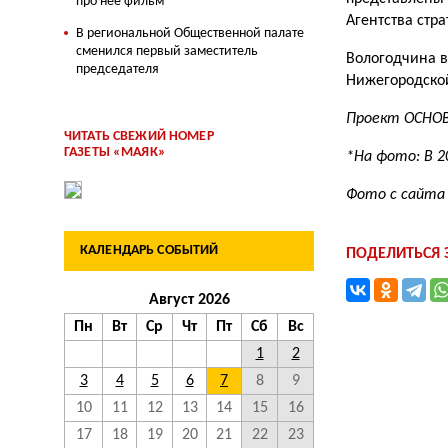
про нее фильм
Агентства стр
В региональной Общественной палате
сменился первый заместитель
Вологодчина в
председателя
Нижегородской
Проект ОСНО
ЧИТАТЬ СВЕЖИЙ НОМЕР
ГАЗЕТЫ «МАЯК»
*На фото: В 2
Фото с сайта 
КАЛЕНДАРЬ СОБЫТИЙ
ПОДЕЛИТЬСЯ
Август 2026
Пн
Вт
Ср
Чт
Пт
Сб
Вс
1
2
3
4
5
6
7
8
9
10
11
12
13
14
15
16
17
18
19
20
21
22
23