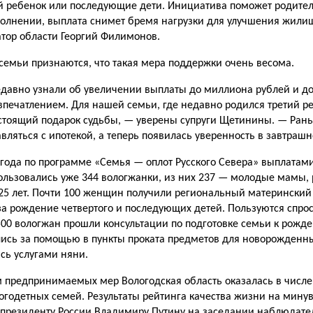
й ребенок или последующие дети. Инициатива поможет родите
олнении, выплата снимет бремя нагрузки для улучшения жили
атор области Георгий Филимонов.
емьи призна­ются, что такая мера поддерж­ки очень весома.
давно узнали об увеличении выплаты до миллиона рублей и до
пе­чатлением. Для нашей семьи, где недавно родился третий ре
стоящий подарок судьбы, — уверены супруги Щетини­ны. — Ран
авляться с ипотекой, а теперь появилась уверенность в завтраш
 года по про­грамме «Семья — оплот Рус­ского Севера» выплата
оль­зовались уже 344 вологжанки, из них 237 — молодые мамы
25 лет. Почти 100 женщин получили региональный материнский
за рождение четвертого и по­следующих детей. Пользуются спр
 500 вологжан прошли консультации по подготовке семьи к рожд
ись за по­мощью в пункты проката пред­метов для новорожденны
сь услу­гами няни.
м предприни­маемых мер Вологодская об­ласть оказалась в числе
годетных семей. Результаты рейтинга качества жизни на мин
президенту России Владимиру Путину на заседании наблю­дате