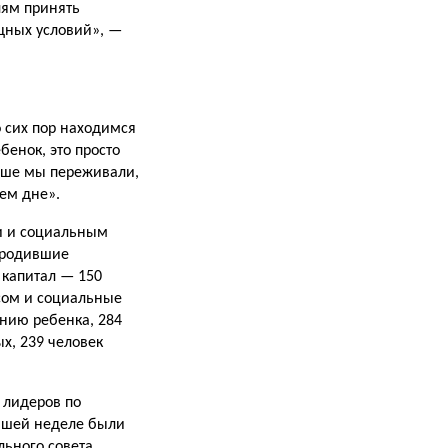
лям принять
щных условий», —
 сих пор находимся
бенок, это просто
ьше мы пережива­ли,
нем дне».
ми и социальным
, родившие
 капитал — 150
осом и социальные
ению ребенка, 284
х, 239 человек
 лиде­ров по
увшей неделе были
льного совета