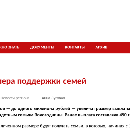
ЖНО ЗНАТЬ
ДОКУМЕНТЫ
КОНТАКТЫ
АРХИВ
мера поддержки семей
Новости региона
Анна Луговая
ое — до одно­го миллиона рублей — уве­личат размер выплат
­детным семьям Вологодчи­ны. Ранее выплата состав­ляла 450 
личенном раз­мере будут получать семьи, в которых, начиная с 1