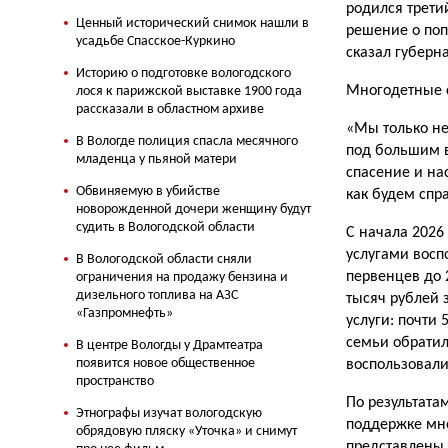
родился трети
Ценный исторический снимок нашли в
решение о поп
усадьбе Спасское-Куркино
сказал губерн
Историю о подготовке вологодского
Многодетные с
лося к парижской выставке 1900 года
рассказали в областном архиве
«Мы только не
В Вологде полиция спасла месячного
под большим в
младенца у пьяной матери
спасение и на
Обвиняемую в убийстве
как будем спр
новорожденной дочери женщину будут
судить в Вологодской области
С начала 2026
услугами восп
В Вологодской области сняли
первенцев до 
ограничения на продажу бензина и
дизельного топлива на АЗС
тысяч рублей 
«Газпромнефть»
услуги: почти
семьи обратил
В центре Вологды у Драмтеатра
появится новое общественное
воспользовали
пространство
По результата
Этнографы изучат вологодскую
поддержке мно
обрядовую пляску «Уточка» и снимут
представлены 