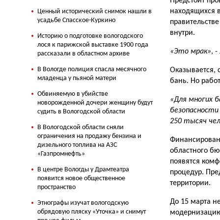
Предстоит про
находящихся в
Ценный исторический снимок нашли в
усадьбе Спасское-Куркино
правительстве
внутри.
Историю о подготовке вологодского
лося к парижской выставке 1900 года
«Это мрак»
, 
рассказали в областном архиве
В Вологде полиция спасла месячного
Оказывается, 
младенца у пьяной матери
бань. Но работ
Обвиняемую в убийстве
«Для многих 
новорожденной дочери женщину будут
безопасности
судить в Вологодской области
250 тысяч че
В Вологодской области сняли
ограничения на продажу бензина и
Финансировани
дизельного топлива на АЗС
областного бю
«Газпромнефть»
появятся комф
В центре Вологды у Драмтеатра
процедур. Пре
появится новое общественное
территории.
пространство
До 15 марта н
Этнографы изучат вологодскую
обрядовую пляску «Уточка» и снимут
модернизацию