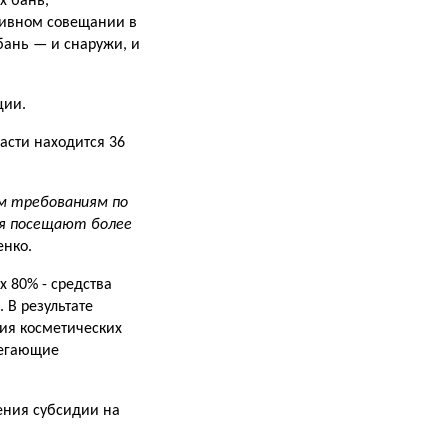
х бань,
тивном совещании в
бань — и снаружи, и
ции.
асти находится 36
ым требованиям по
ия посещают более
енко.
 80% - средства
 В результате
ия косметических
легающие
ения субсидии на