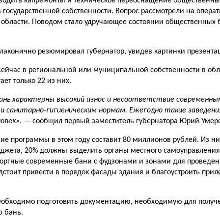
водить капремонты и техническое переоснащение общественны
 государственной собственности. Вопрос рассмотрели на опера
 области. Поводом стало удручающее состоянии общественных 
- лаконично резюмировал губернатор, увидев картинки презента
сейчас в региональной или муниципальной собственности в обл
ает только 22 из них.
бань характерны высокий износ и несоответствие современн
 и санитарно-гигиеническим нормам. Ежегодно такие заведен
ловек»
, — сообщил первый заместитель губернатора Юрий Умер
е программы в этом году составит 80 миллионов рублей. Из них
джета, 20% должны выделить органы местного самоуправления.
ортные современные бани с фудзонами и зонами для проведен
дстоит привести в порядок фасады здания и благоустроить при
еобходимо подготовить документацию, необходимую для получ
 бань.