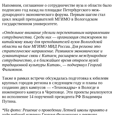
Напомним, соглашение о со­трудничестве вуза и области было
подписано год назад на площадке Петербургского меж­
дународного экономического фо­рума. Первым шагом стал
цикл лекций преподавателей МГИМО в Вологодском
государственном университете.
«Отдельное внимание уделили перспективным направлениям
сотрудничества. Среди них — организация стажировок по
ки­тайскому языку для преподава­телей вузов Вологодской
области на базе МГИМО МИД России. Для региона это
стратегическое направление. Развиваем эконо­мические и
гуманитарные связи с Китаем, расширяем междуна­родное
сотрудничество, а в бли­жайшее время откроем музей
традиционной культуры Китая», — подчеркнул Георгий
Филимонов.
Также в рамках встречи обсуж­далась подготовка к юбилеям
крупных городов региона в следующем году и планы по
созданию двух кампусов — «Технокадры» в Вологде и
инженерного кам­пуса в Череповце. Эти проекты реализуются
во исполнение 14 поручений президента РФ Вла­димира
Путина.
*На фото: Решение о проведении Летней школы принято в
ходе рабочей встречи Георгия Филимонова и ректора