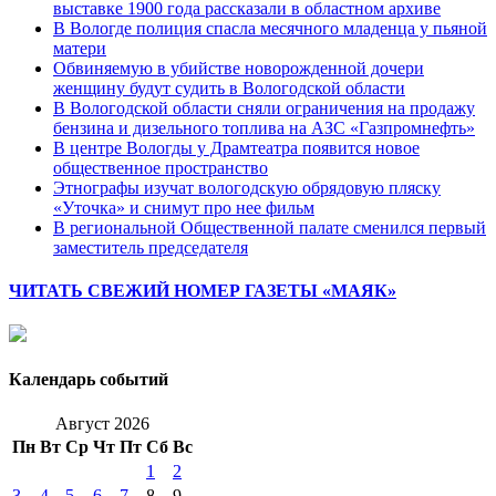
выставке 1900 года рассказали в областном архиве
В Вологде полиция спасла месячного младенца у пьяной
матери
Обвиняемую в убийстве новорожденной дочери
женщину будут судить в Вологодской области
В Вологодской области сняли ограничения на продажу
бензина и дизельного топлива на АЗС «Газпромнефть»
В центре Вологды у Драмтеатра появится новое
общественное пространство
Этнографы изучат вологодскую обрядовую пляску
«Уточка» и снимут про нее фильм
В региональной Общественной палате сменился первый
заместитель председателя
ЧИТАТЬ СВЕЖИЙ НОМЕР ГАЗЕТЫ «МАЯК»
Календарь событий
Август 2026
Пн
Вт
Ср
Чт
Пт
Сб
Вс
1
2
3
4
5
6
7
8
9