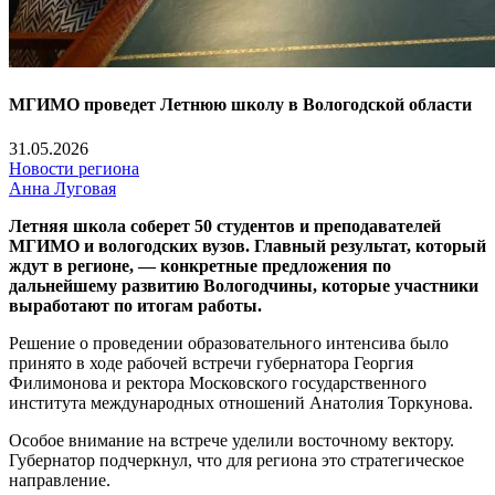
МГИМО проведет Летнюю школу в Вологодской области
31.05.2026
Новости региона
Анна Луговая
Летняя школа соберет 50 студентов и преподавателей
МГИМО и вологодских вузов. Главный результат, который
ждут в регионе, — конкретные предложения по
дальнейшему развитию Вологодчины, кото­рые участники
выработают по итогам работы.
Решение о проведении обра­зовательного интенсива было
принято в ходе рабочей встречи губернатора Георгия
Филимоно­ва и ректора Московского госу­дарственного
института между­народных отношений Анатолия Торкунова.
Особое внимание на встре­че уделили восточному вектору.
Губернатор подчеркнул, что для региона это стратегическое
на­правление.