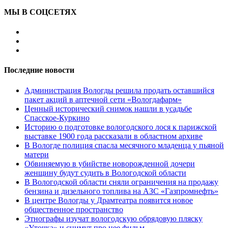
МЫ В СОЦСЕТЯХ
Последние новости
Администрация Вологды решила продать оставшийся
пакет акций в аптечной сети «Вологдафарм»
Ценный исторический снимок нашли в усадьбе
Спасское-Куркино
Историю о подготовке вологодского лося к парижской
выставке 1900 года рассказали в областном архиве
В Вологде полиция спасла месячного младенца у пьяной
матери
Обвиняемую в убийстве новорожденной дочери
женщину будут судить в Вологодской области
В Вологодской области сняли ограничения на продажу
бензина и дизельного топлива на АЗС «Газпромнефть»
В центре Вологды у Драмтеатра появится новое
общественное пространство
Этнографы изучат вологодскую обрядовую пляску
«Уточка» и снимут про нее фильм