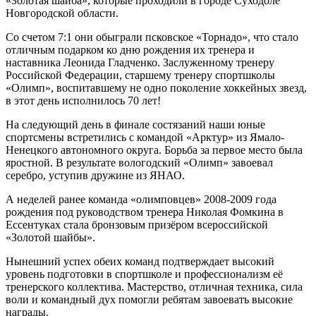
«Золотая шайба», которые проходили в городе Суходоле
Новгородской области.
Со счетом 7:1 они обыграли псковское «Торнадо», что стало
отличным подарком ко дню рождения их тренера и
наставника Леонида Гладченко. Заслуженному тренеру
Российской Федерации, старшему тренеру спортшколы
«Олимп», воспитавшему не одно поколение хоккейных звезд,
в этот день исполнилось 70 лет!
На следующий день в финале состязаний наши юные
спортсмены встретились с командой «Арктур» из Ямало-
Ненецкого автономного округа. Борьба за первое место была
яростной. В результате вологодский «Олимп» завоевал
серебро, уступив дружине из ЯНАО.
А неделей ранее команда «олимповцев» 2008-2009 года
рождения под руководством тренера Николая Фомкина в
Ессентуках стала бронзовым призёром всероссийской
«Золотой шайбы».
Нынешний успех обеих команд подтверждает высокий
уровень подготовки в спортшколе и профессионализм её
тренерского коллектива. Мастерство, отличная техника, сила
воли и командный дух помогли ребятам завоевать высокие
награды.