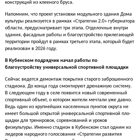
конструкций из клееного бруса.
Напомним, что проект установки мо­дульного здания Дома
культуры реа­лизуется в рамках «Стратегии 2.0» гу­бернатора
области, предусматривает три этапа. Отделочные внутри
здания, фасадные работы и благоустройство прилегающей
территории пройдут в рамках третьего этапа, который будет
реализован в 2026 году.
В Кубенском подрядчик начал работы по
благоустройству универсальной спортивной площадки
Сейчас ведется демонтаж покрытия старого заброшенного
стадиона. До кон­ца года смонтируют дренажную систему.
В следующем году в селе появится но­вый современный
спортивный объект, о котором жители мечтали уже давно.
Ведь один из крупнейших населенных пунктов округа не
имеет большой от­крытой универсальной спортивной пло­
щадки для тренировок, соревнований и уроков
физкультуры. Именно стадион в Кубенском стал одним из
лидеров на­родного голосования «Стратегии раз­вития