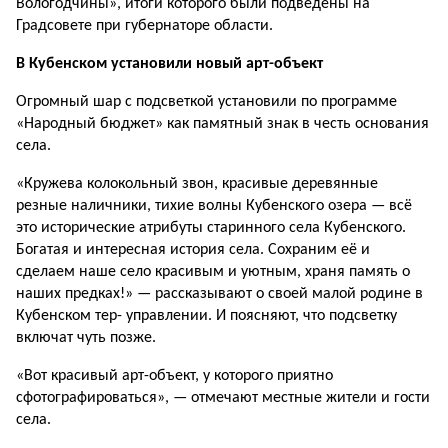
Вологодчины», итоги которого были подведены на
Градсовете при гу­бернаторе области.
В Кубенском установили новый арт-объект
Огромный шар с подсветкой устано­вили по программе
«Народный бюджет» как памятный знак в честь основания
села.
«Кружева колокольный звон, краси­вые деревянные
резные наличники, тихие волны Кубенского озера — всё
это исторические атрибуты старинного села Кубенского.
Богатая и интересная исто­рия села. Сохраним её и
сделаем наше село красивым и уютным, храня память о
наших предках!» — рассказывают о своей малой родине в
Кубенском тер- управлении. И поясняют, что подсветку
включат чуть позже.
«Вот красивый арт-объект, у которого приятно
сфотографироваться», — от­мечают местные жители и гости
села.