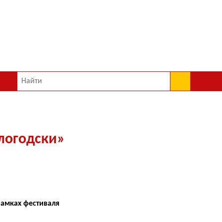
логодски»
 рамках фестиваля