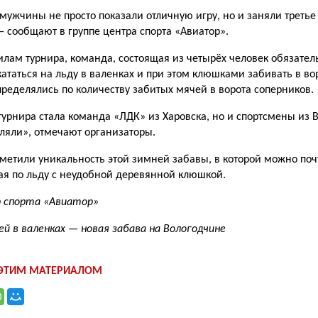
мужчины не просто показали отличную игру, но и заня­ли третье
— сообщают в группе центра спорта «Авиатор».
илам турнира, ко­манда, состоящая из четырёх человек обязател
ататься на льду в валенках и при этом клюшками забивать в во
ределялись по количеству забитых мячей в ворота соперников.
урнира стала коман­да «ЛДК» из Харовска, но и спортсме­ны из В
ляли», отмечают организаторы.
тметили уникальность этой зимней забавы, в которой можно поч
гая по льду с неудобной деревянной клюшкой.
 спорта «Авиатор»
ей в валенках — новая забава на Вологодчине
 ЭТИМ МАТЕРИАЛОМ