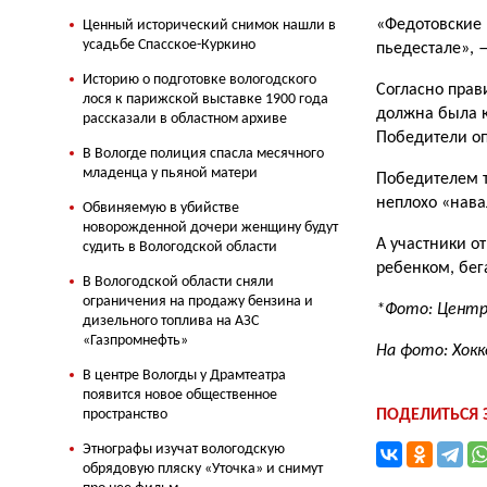
«Федотовские 
Ценный исторический снимок нашли в
усадьбе Спасское-Куркино
пьедестале», 
Историю о подготовке вологодского
Согласно прав
лося к парижской выставке 1900 года
должна была к
рассказали в областном архиве
Победители оп
В Вологде полиция спасла месячного
младенца у пьяной матери
Победителем т
неплохо «нава
Обвиняемую в убийстве
новорожденной дочери женщину будут
А участники о
судить в Вологодской области
ребенком, бе­
В Вологодской области сняли
ограничения на продажу бензина и
*Фото: Центр
дизельного топлива на АЗС
«Газпромнефть»
На фото: Хокк
В центре Вологды у Драмтеатра
появится новое общественное
пространство
ПОДЕЛИТЬСЯ
Этнографы изучат вологодскую
обрядовую пляску «Уточка» и снимут