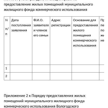
предоставление жилых помещений муниципального
жилищного фонда коммерческого использования
N
Дата
Ф.И.О.
Адрес
Основание для
Прав
поступления
заявителя
регистрации
предоставления
перв
п/
заявления
и членов
жилого
полу
п
его семьи
помещения
жиль
коммерческого
не и
использования
1
2
Приложение 2 к Порядку предоставления жилых
помещений муниципального жилищного фонда
коммерческого использования Вологодского