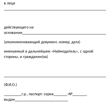
в лице
______________________________________________________
действующего на
основании_____________________________________________
(уполномочивающий документ, номер, дата)
именуемый в дальнейшем «Наймодатель», с одной
стороны, и гражданин(ка)
______________________________________________________
(Ф.И.О.)
_________г.р., паспорт: серия_______-№_______,
выдан___________________________