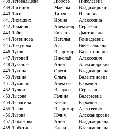
438
Летовальцева
Любовь
Николаевна
439
Лисицин
Максим
Владимирович
440
Лисова
Татьяна
Ивановна
441
Лихацких
Ирина
Алексеевна
442
Лобанов
Александр
Сергеевич
443
Лобова
Евгения
Дмитриевна
444
Логвинова
Наталья
Геннадьевна
445
Ломунова
Ася
Вячеславовна
446
Лугов
Владимир
Валентинович
447
Луговой
Николай
Алексеевич
448
Лузанова
Анна
Александровна
449
Лукина
Олеся
Владимировна
450
Лукина
Ольга
Валентиновна
451
Лукошин
Алексей
Юрьевич
452
Лучкин
Владлен
Сергеевич
453
Лысова
Галина
Валерьевна
454
Лычагина
Ксения
Юрьевна
455
Львов
Владимир
Алексеевич
456
Львова
Юлия
Александровна
457
Любимова
Анна
Владимировна
458
Люботина
Елена
Владимировна