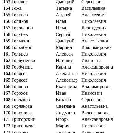
153
Гоголев
Дмитрий
Сергеевич
154
Гожа
Татьяна
Васильевна
155
Голенев
Андрей
Алексеевич
156
Голиков
Илья
Николаевич
157
Голованов
Илья
Леонидович
158
Голубев
Сергей
Николаевич
159
Голыгин
Дмитрий
Анатольевич
160
Гольдберг
Марина
Владимировна
161
Гольцев
Алексей
Николаевич
162
Горбуненко
Наталия
Ивановна
163
Горбунова
Карина
Александровна
164
Гордеев
Александр
Николаевич
165
Гордеев
Александр
Николаевич
166
Горлова
Екатерина
Владимировна
167
Горохов
Иван
Иванович
168
Горчаков
Виктор
Сергеевич
169
Горчакова
Светлана
Анатольевна
170
Горюнова
Людмила
Вячеславовна
171
Григорский
Игорь
Александрович
172
Григорьева
Мария
Николаевна
173
Громова
Людмила
Вадимовна