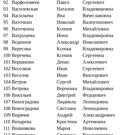
92
Варфоломеев
Павел
Сергеевич
93
Василевская
Наталия
Владимировна
94
Васильева
Яна
Вячеславовна
95
Ваточкин
Николай
Валентинович
96
Ваточкина
Ксения
Михайловна
97
Вахрушева
Инна
Владимировна
98
Веденеев
Александр
Николаевич
99
Вересова
Ксенья
Владимировна
100
Веречева
Ксения
Сергеевна
101
Вершинин
Денис
Алексеевич
102
Веселков
Иван
Сергеевич
103
Веселов
Иван
Викторович
104
Ветров
Сергей
Михайлович
105
Ветрова
Вероника
Владимировна
106
Викульев
Дмитрий
Федорович
107
Виноградова
Людмила
Леонидовна
108
Виноградова
Светлана
Леонидовна
109
Вирячев
Андрей
Александрович
110
Вихарева
Кристина
Артемовна
111
Вишнякова
Мария
Николаевна
112
Вишнякова
Светлана
Владимировна