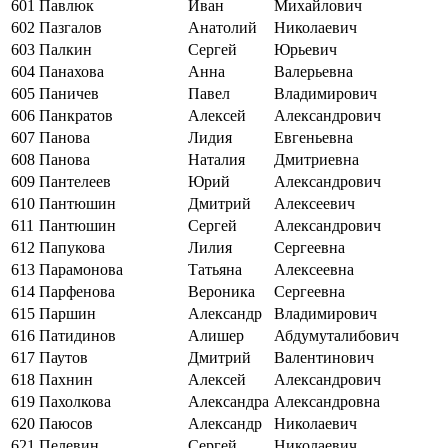
601
Павлюк
Иван
Михайлович
602
Пазгалов
Анатолий
Николаевич
603
Палкин
Сергей
Юрьевич
604
Панахова
Анна
Валерьевна
605
Паничев
Павел
Владимирович
606
Панкратов
Алексей
Александрович
607
Панова
Лидия
Евгеньевна
608
Панова
Наталия
Дмитриевна
609
Пантелеев
Юрий
Александрович
610
Пантюшин
Дмитрий
Алексеевич
611
Пантюшин
Сергей
Александрович
612
Папукова
Лилия
Сергеевна
613
Парамонова
Татьяна
Алексеевна
614
Парфенова
Вероника
Сергеевна
615
Паршин
Александр
Владимирович
616
Патидинов
Алишер
Абдумуталибович
617
Паутов
Дмитрий
Валентинович
618
Пахнин
Алексей
Александрович
619
Пахолкова
Александра
Александровна
620
Паюсов
Александр
Николаевич
621
Пелевин
Сергей
Николаевич