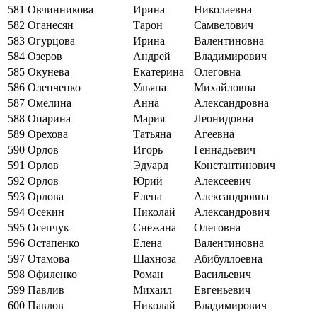
581
Овчинникова
Ирина
Николаевна
582
Оганесян
Тарон
Самвелович
583
Огурцова
Ирина
Валентиновна
584
Озеров
Андрей
Владимирович
585
Окунева
Екатерина
Олеговна
586
Оленченко
Ульяна
Михайловна
587
Омелина
Анна
Александровна
588
Опарина
Мария
Леонидовна
589
Орехова
Татьяна
Агеевна
590
Орлов
Игорь
Геннадьевич
591
Орлов
Эдуард
Константинович
592
Орлов
Юрий
Алексеевич
593
Орлова
Елена
Александровна
594
Осекин
Николай
Александрович
595
Осепчук
Снежана
Олеговна
596
Остапенко
Елена
Валентиновна
597
Отамова
Шахноза
Абибуллоевна
598
Офиленко
Роман
Васильевич
599
Павлив
Михаил
Евгеньевич
600
Павлов
Николай
Владимирович