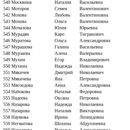
540
Москвина
Наталия
Васильевна
541
Моторов
Семен
Валентинович
542
Мохова
Любовь
Валентиновна
543
Мохова
Ольга
Валентиновна
544
Мочалова
Юлия
Юрьевна
545
Мурадян
Каро
Тигранович
546
Муратова
Ольга
Александровна
547
Мурашова
Галина
Васильевна
548
Мурзаева
Алена
Валерьевна
549
Мухин
Егор
Владимирович
550
Мухина
Надежда
Николаевна
551
Мякичев
Дмитрий
Николаевич
552
Мякичева
Яна
Петровна
553
Мясоедова
Анна
Александровна
554
Набокова
Наталья
Федоровна
555
Надеева
Оксана
Петровна
556
Назарова
Надежда
Николаевна
557
Назарова
Наталия
Викторовна
558
Наумова
Ирина
Леонидовна
559
Негматова
Шохина
Абдуллоевна
560
Негодяева
Наталья
Александровна