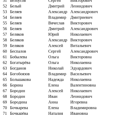
51
Белоусов
Сергей
Викторович
52
Белый
Дмитрий
Леонидович
53
Беляев
Александр
Александрович
54
Беляев
Владимир
Дмитриевич
55
Беляев
Вячеслав
Викторович
56
Беляев
Дмитрий
Александрович
57
Беляков
Юрий
Николаевич
58
Беляков
Александр
Викторович
59
Беляков
Алексей
Витальевич
60
Беспалов
Сергей
Александрович
61
Бобылева
Ольга
Викторовна
62
Богатырёва
Ольга
Николаевна
63
Богданов
Николай
Эдуардович
64
Богобоязов
Владимир
Васильевич
65
Большакова
Надежда
Николаевна
66
Борина
Елена
Валентиновна
67
Бородин
Алексей
Николаевич
68
Бородин
Иван
Леонидович
69
Бородина
Анна
Игоревна
70
Бочкарева
Елена
Владимировна
71
Бочкарёва
Наталия
Ивановна