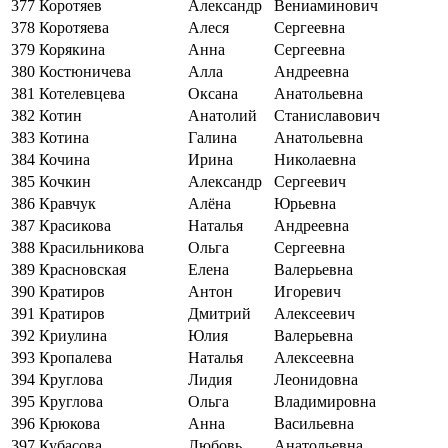
377
Коротяев
Александр
Вениаминович
378
Коротяева
Алеся
Сергеевна
379
Корякина
Анна
Сергеевна
380
Костюничева
Алла
Андреевна
381
Котелевцева
Оксана
Анатольевна
382
Котин
Анатолий
Станиславович
383
Котина
Галина
Анатольевна
384
Кочина
Ирина
Николаевна
385
Кочкин
Александр
Сергеевич
386
Кравчук
Алёна
Юрьевна
387
Красикова
Наталья
Андреевна
388
Красильникова
Ольга
Сергеевна
389
Красновская
Елена
Валерьевна
390
Кратиров
Антон
Игоревич
391
Кратиров
Дмитрий
Алексеевич
392
Криулина
Юлия
Валерьевна
393
Кропалева
Наталья
Алексеевна
394
Круглова
Лидия
Леонидовна
395
Круглова
Ольга
Владимировна
396
Крюкова
Анна
Васильевна
397
Кубасова
Любовь
Анатольевна