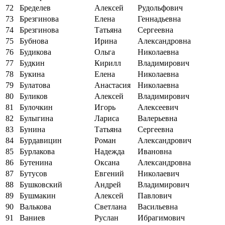
72
Бределев
Алексей
Рудольфович
73
Брезгинова
Елена
Геннадьевна
74
Брезгинова
Татьяна
Сергеевна
75
Бубнова
Ирина
Александровна
76
Будикова
Ольга
Николаевна
77
Будкин
Кирилл
Владимирович
78
Букина
Елена
Николаевна
79
Булатова
Анастасия
Николаевна
80
Буликов
Алексей
Владимирович
81
Булочкин
Игорь
Алексеевич
82
Булыгина
Лариса
Валерьевна
83
Бунина
Татьяна
Сергеевна
84
Бурдавицин
Роман
Александрович
85
Бурлакова
Надежда
Ивановна
86
Бутенина
Оксана
Александровна
87
Бутусов
Евгений
Николаевич
88
Бушковский
Андрей
Владимирович
89
Бушмакин
Алексей
Павлович
90
Валькова
Светлана
Васильевна
91
Ваниев
Руслан
Ибрагимович