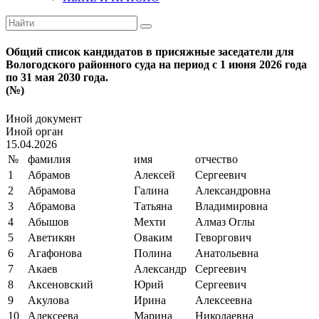
Общий список кандидатов в присяжные заседатели для
Вологодского районного суда на период с 1 июня 2026 года
по 31 мая 2030 года.
(№)
Иной документ
Иной орган
15.04.2026
№
фамилия
имя
отчество
1
Абрамов
Алексей
Сергеевич
2
Абрамова
Галина
Александровна
3
Абрамова
Татьяна
Владимировна
4
Абышов
Мехти
Алмаз Оглы
5
Аветикян
Оваким
Геворгович
6
Агафонова
Полина
Анатольевна
7
Акаев
Александр
Сергеевич
8
Аксеновский
Юрий
Сергеевич
9
Акулова
Ирина
Алексеевна
10
Алексеева
Марина
Николаевна