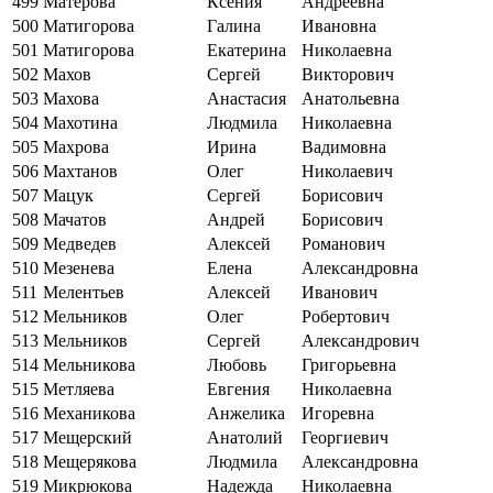
499
Матерова
Ксения
Андреевна
500
Матигорова
Галина
Ивановна
501
Матигорова
Екатерина
Николаевна
502
Махов
Сергей
Викторович
503
Махова
Анастасия
Анатольевна
504
Махотина
Людмила
Николаевна
505
Махрова
Ирина
Вадимовна
506
Махтанов
Олег
Николаевич
507
Мацук
Сергей
Борисович
508
Мачатов
Андрей
Борисович
509
Медведев
Алексей
Романович
510
Мезенева
Елена
Александровна
511
Мелентьев
Алексей
Иванович
512
Мельников
Олег
Робертович
513
Мельников
Сергей
Александрович
514
Мельникова
Любовь
Григорьевна
515
Метляева
Евгения
Николаевна
516
Механикова
Анжелика
Игоревна
517
Мещерский
Анатолий
Георгиевич
518
Мещерякова
Людмила
Александровна
519
Микрюкова
Надежда
Николаевна