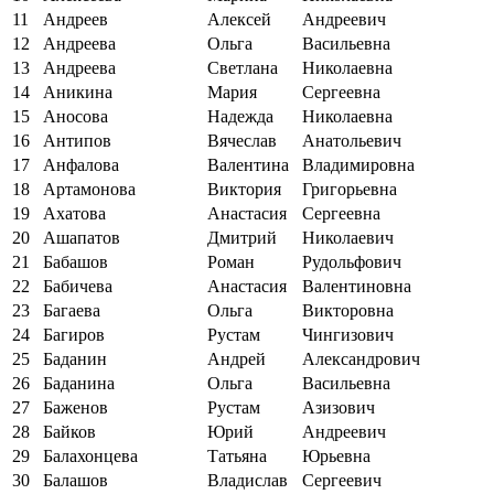
11
Андреев
Алексей
Андреевич
12
Андреева
Ольга
Васильевна
13
Андреева
Светлана
Николаевна
14
Аникина
Мария
Сергеевна
15
Аносова
Надежда
Николаевна
16
Антипов
Вячеслав
Анатольевич
17
Анфалова
Валентина
Владимировна
18
Артамонова
Виктория
Григорьевна
19
Ахатова
Анастасия
Сергеевна
20
Ашапатов
Дмитрий
Николаевич
21
Бабашов
Роман
Рудольфович
22
Бабичева
Анастасия
Валентиновна
23
Багаева
Ольга
Викторовна
24
Багиров
Рустам
Чингизович
25
Баданин
Андрей
Александрович
26
Баданина
Ольга
Васильевна
27
Баженов
Рустам
Азизович
28
Байков
Юрий
Андреевич
29
Балахонцева
Татьяна
Юрьевна
30
Балашов
Владислав
Сергеевич