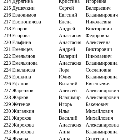
214
Дурягина
Кристина
Игоревна
215
Душечкин
Сергей
Валерьевич
216
Евдокимов
Евгений
Владимирович
217
Евстюничева
Елена
Николаевна
218
Егоров
Андрей
Викторович
219
Егорова
Анастасия
Федоровна
220
Ельфина
Анастасия
Алексеевна
221
Емельцев
Андрей
Викторович
222
Емельянов
Валерий
Николаевич
223
Емельянова
Анастасия
Владимировна
224
Еналдиева
Лора
Сослановна
225
Ерцкина
Юлия
Владимировна
226
Ефанов
Виталий
Евгеньевич
227
Жаренков
Алексей
Александрович
228
Жарков
Владимир
Александрович
229
Жетенов
Игорь
Бакенович
230
Жигалкин
Илья
Михайлович
231
Жирохов
Василий
Михайлович
232
Жирохова
Анастасия
Александровна
233
Жирохова
Анна
Владимировна
234
Жукова
Анна
Сергеевна