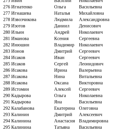
275
Ивин
Василий
Николаевич
276
Игнатенко
Ольга
Васильевна
277
Игнашева
Наталья
Михайловна
278
Извозчикова
Людмила
Александровна
279
Изотов
Даниил
Денисович
280
Ильин
Андрей
Николаевич
281
Иманова
Ксения
Сергеевна
282
Инюшин
Владимир
Николаевич
283
Ионов
Дмитрий
Сергеевич
284
Исаков
Иван
Сергеевич
285
Исаков
Сергей
Леонидович
286
Исакова
Ирина
Валерьевна
287
Исакова
Нина
Витальевна
288
Исакова
Оксана
Викторовна
289
Истомин
Алексей
Сергеевич
290
Кадырова
Ольга
Николаевна
291
Кадырова
Яна
Васильевна
292
Калабанова
Екатерина
Олеговна
293
Калинин
Дмитрий
Алексеевич
294
Калинина
Анастасия
Владимировна
295
Калинина
Татьяна
Васильевна