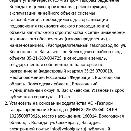
сервитут в интересах АО «Газпром газораспределение
Вологда» в целях строительства, реконструкции,
эксплуатации линейного объекта системы
газоснабжения, необходимого для организации
подключения (технологического присоединения)
объекта капитального строительства к сетям инженерно-
технического обеспечения (газораспределения), с
наименованием: «Распределительный газопровод по ул.
Восточная в п. Васильевское Вологодского района» код
объекта 35-21-360-004725, в отношении земель,
государственная собственность на которые не
разграничена (кадастровый квартал 35:25:0703018,
местоположение: Российская Федерация, Вологодская
область, Вологодская область, Вологодский
муниципальный округ, п. Васильевское. Установить срок
публичного сервитута – 10 лет.
Установить на основании ходатайства АО «Газпром
газораспределение Вологда» (ИНН 3525025360, ОГРН
1023500873626, место нахождения: 160014, Вологодская
область, г. Вологда, ул. Саммера, д. 4а, адрес
электронной почты: info@voloblgaz.ru) публичный