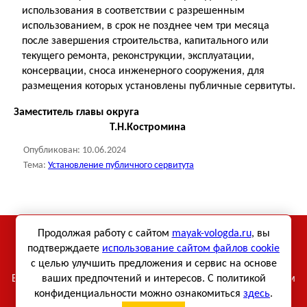
использования в соответствии с разрешенным
использованием, в срок не позднее чем три месяца
после завершения строительства, капитального или
текущего ремонта, реконструкции, эксплуатации,
консервации, сноса инженерного сооружения, для
размещения которых установлены публичные сервитуты.
Заместитель главы округа
Т.Н.Костромина
Опубликован:
10.06.2024
Тема:
Установление публичного сервитута
Использование материалов сетевого издания «Маяк-
Продолжая работу с сайтом
mayak-vologda.ru
, вы
Вологда» возможно только при использовании активной
подтверждаете
использование сайтом файлов cookie
с целью улучшить предложения и сервис на основе
ссылки.
Все права на тексты и фотографии принадлежат их авторам
ваших предпочтений и интересов. С политикой
конфиденциальности можно ознакомиться
здесь
.
Противодействие коррупции