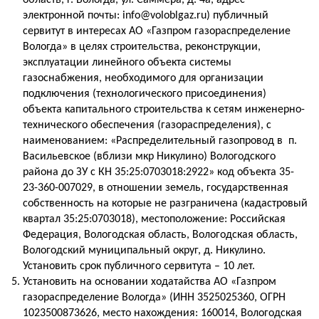
область, г. Вологда, ул. Саммера, д. 4а, адрес
электронной почты: info@voloblgaz.ru) публичный
сервитут в интересах АО «Газпром газораспределение
Вологда» в целях строительства, реконструкции,
эксплуатации линейного объекта системы
газоснабжения, необходимого для организации
подключения (технологического присоединения)
объекта капитального строительства к сетям инженерно-
технического обеспечения (газораспределения), с
наименованием: «Распределительный газопровод в п.
Васильевское (вблизи мкр Никулино) Вологодского
района до ЗУ с КН 35:25:0703018:2922» код объекта 35-
23-360-007029, в отношении земель, государственная
собственность на которые не разграничена (кадастровый
квартал 35:25:0703018), местоположение: Российская
Федерация, Вологодская область, Вологодская область,
Вологодский муниципальный округ, д. Никулино.
Установить срок публичного сервитута – 10 лет.
Установить на основании ходатайства АО «Газпром
газораспределение Вологда» (ИНН 3525025360, ОГРН
1023500873626, место нахождения: 160014, Вологодская