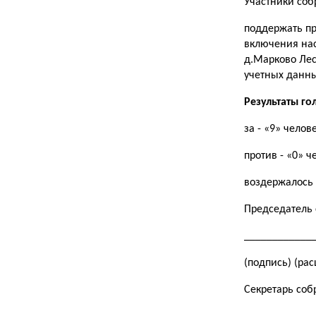
Участники соб
поддержать пр
включения нас
д.Марково Лес
учетных данны
Результаты го
за - «9» челове
против - «0» ч
воздержалось 
Председатель 
_____________
(подпись) (ра
Секретарь соб