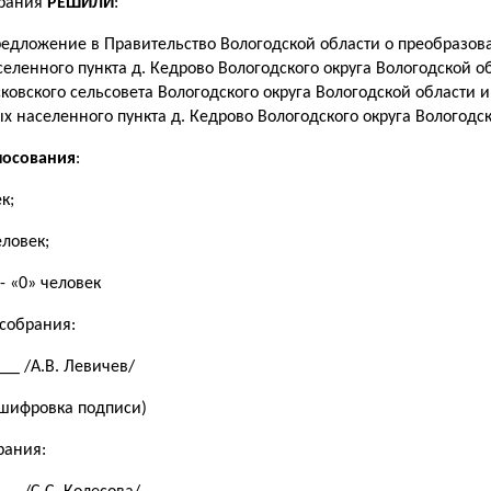
рания
РЕШИЛИ
:
едложение в Правительство Вологодской области о преобразов
еленного пункта д. Кедрово Вологодского округа Вологодской об
ковского сельсовета Вологодского округа Вологодской области 
х населенного пункта д. Кедрово Вологодского округа Вологодск
лосования
:
к;
еловек;
- «0» человек
собрания:
__ /А.В. Левичев/
сшифровка подписи)
рания: