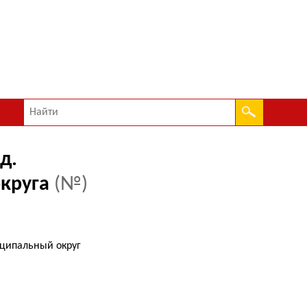
д.
округа
(№)
иципальный округ