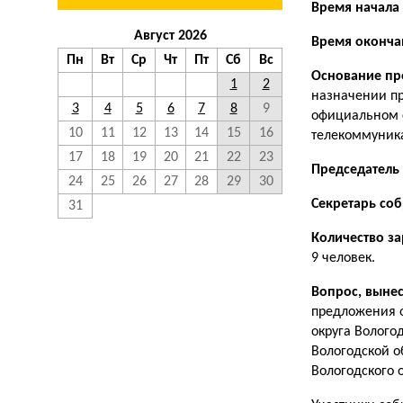
Время начала
Август 2026
Время оконча
Пн
Вт
Ср
Чт
Пт
Сб
Вс
Основание пр
1
2
назначении пр
3
4
5
6
7
8
9
официальном 
10
11
12
13
14
15
16
телекоммуника
17
18
19
20
21
22
23
Председатель
24
25
26
27
28
29
30
Секретарь со
31
Количество з
9 человек.
Вопрос, выне
предложения о
округа Волого
Вологодской о
Вологодского 