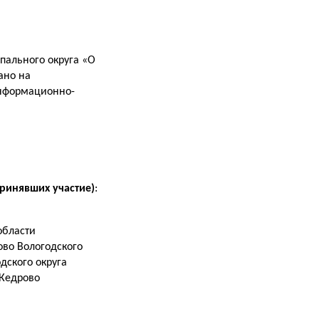
пального округа «О
ано на
информационно-
ринявших участие)
:
области
ово Вологодского
дского округа
 Кедрово