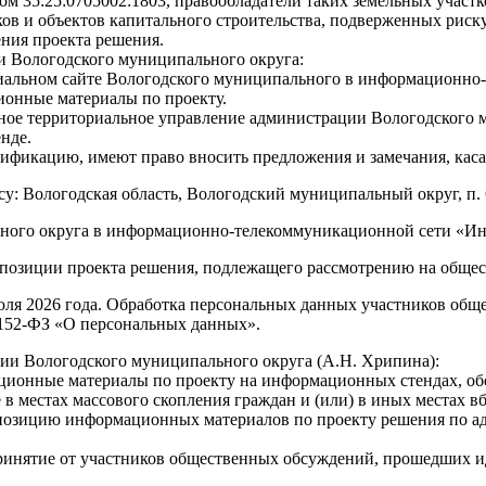
м 35:25:0705002:1803, правообладатели таких земельных участ
тков и объектов капитального строительства, подверженных риск
ения проекта решения.
и Вологодского муниципального округа:
фициальном сайте Вологодского муниципального в информационн
онные материалы по проекту.
лесное территориальное управление администрации Вологодског
нде.
фикацию, имеют право вносить предложения и замечания, каса
: Вологодская область, Вологодский муниципальный округ, п. О
ого округа в информационно-телекоммуникационной сети «Интер
экспозиции проекта решения, подлежащего рассмотрению на обще
юля 2026 года. Обработка персональных данных участников общ
 152-ФЗ «О персональных данных».
и Вологодского муниципального округа (А.Н. Хрипина):
мационные материалы по проекту на информационных стендах, об
е в местах массового скопления граждан и (или) в иных местах в
 экспозицию информационных материалов по проекту решения по 
ть принятие от участников общественных обсуждений, прошедши