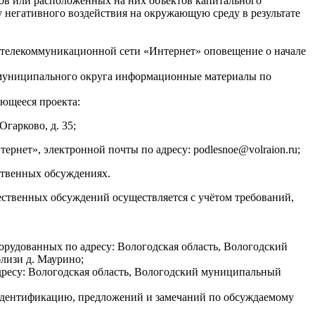
ков или расположенных на них объектов капитального
у негативного воздействия на окружающую среду в результате
о-телекоммуникационной сети «Интернет» оповещение о начале
о муниципального округа информационные материалы по
ющееся проекта:
гарково, д. 35;
нет», электронной почты по адресу: podlesnoe@volraion.ru;
ственных обсуждениях.
ественных обсуждений осуществляется с учётом требований,
орудованных по адресу: Вологодская область, Вологодский
близи д. Маурино;
адресу: Вологодская область, Вологодский муниципальный
х идентификацию, предложений и замечаний по обсуждаемому