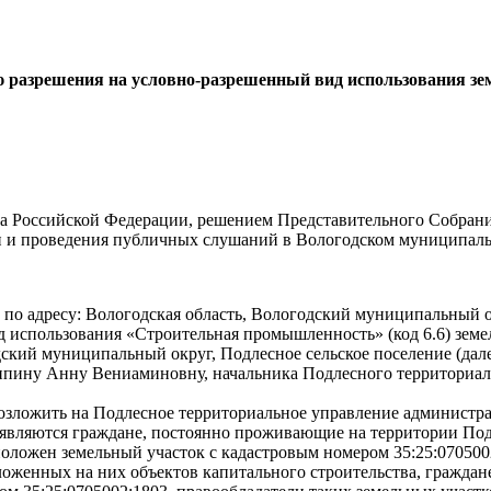
 разрешения на условно-разрешенный вид использования зе
екса Российской Федерации, решением Представительного Собран
и и проведения публичных слушаний в Вологодском муниципаль
26 по адресу: Вологодская область, Вологодский муниципальный о
использования «Строительная промышленность» (код 6.6) земел
ский муниципальный округ, Подлесное сельское поселение (дале
пину Анну Вениаминовну, начальника Подлесного территориал
зложить на Подлесное территориальное управление администра
являются граждане, постоянно проживающие на территории Под
положен земельный участок с кадастровым номером 35:25:070500
ложенных на них объектов капитального строительства, гражда