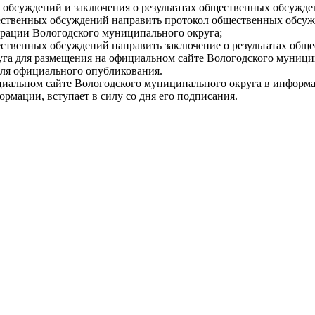
х обсуждений и заключения о результатах общественных обсужде
бщественных обсуждений направить протокол общественных обсу
трации Вологодского муниципального округа;
бщественных обсуждений направить заключение о результатах об
га для размещения на официальном сайте Вологодского муниц
для официального опубликования.
иальном сайте Вологодского муниципального округа в информа
мации, вступает в силу со дня его подписания.