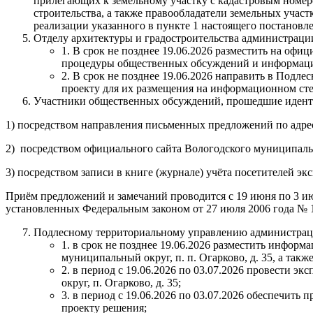
прилегающих к земельному участку с кадастровым номеро
строительства, а также правообладатели земельных учас
реализации указанного в пункте 1 настоящего постановл
Отделу архитектуры и градостроительства администраци
1. В срок не позднее 19.06.2026 разместить на о
процедуры общественных обсуждений и информаци
2. В срок не позднее 19.06.2026 направить в Под
проекту для их размещения на информационном сте
Участники общественных обсуждений, прошедшие иденти
1) посредством направления письменных предложений по адресу
2) посредством официального сайта Вологодского муниципальн
3) посредством записи в книге (журнале) учёта посетителей 
Приём предложений и замечаний проводится с 19 июня по 3 и
установленных Федеральным законом от 27 июля 2006 года №
Подлесному территориальному управлению администраци
1. в срок не позднее 19.06.2026 разместить инфор
муниципальный округ, п. п. Огарково, д. 35, а такж
2. в период с 19.06.2026 по 03.07.2026 провести
округ, п. Огарково, д. 35;
3. в период с 19.06.2026 по 03.07.2026 обеспечи
проекту решения;