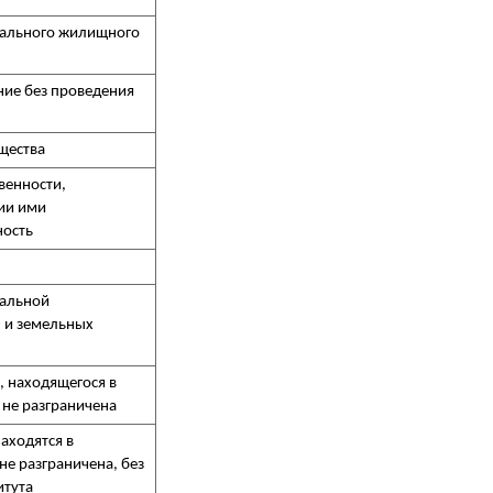
пального жилищного
ние без проведения
щества
венности,
ии ими
ность
пальной
, и земельных
, находящегося в
 не разграничена
аходятся в
не разграничена, без
итута