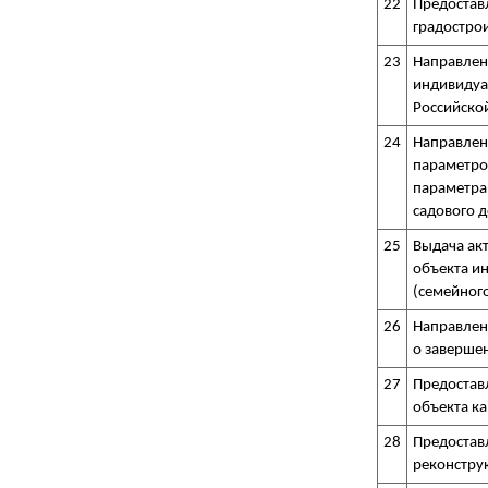
22
Предостав
градостро
23
Направлен
индивидуа
Российско
24
Направлен
параметро
параметра
садового 
25
Выдача акт
объекта и
(семейного
26
Направлен
о завершен
27
Предостав
объекта ка
28
Предостав
реконстру