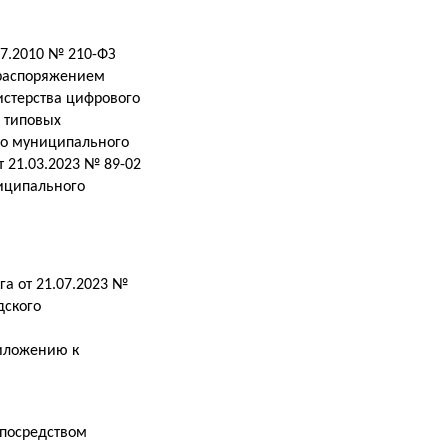
.07.2010 № 210-ФЗ
 распоряжением
истерства цифрового
 типовых
го муниципального
 21.03.2023 № 89-02
иципального
а от 21.07.2023 №
дского
риложению к
, посредством