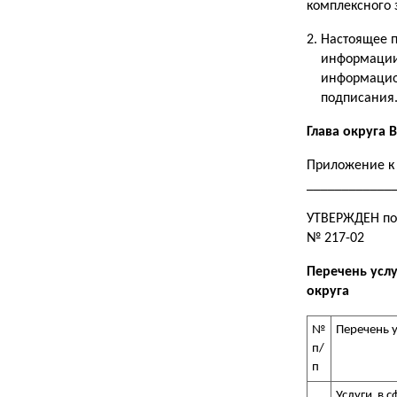
комплексного 
Настоящее 
информации
информацион
подписания
Глава округа В
Приложение к 
____________
УТВЕРЖДЕН пос
№ 217-02
Перечень услу
округа
№
Перечень у
п/
п
Услуги в 