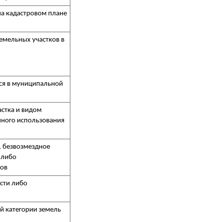
на кадастровом плане
земельных участков в
ся в муниципальной
стка и видом
нного использования
, безвозмездное
 либо
гов
сти либо
ой категории земель