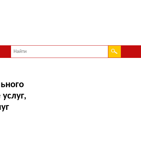
ьного
 услуг,
уг