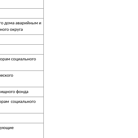
го дома аварийным и
ного округа
орам социального
еского
лищного фонда
орам социального
изующие