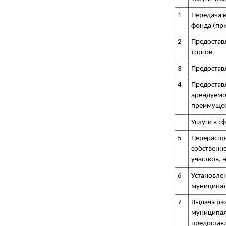
1
Передача 
фонда (пр
2
Предостав
торгов
3
Предостав
4
Предостав
арендуемо
преимущес
Услуги в 
5
Перераспр
собственно
участков, 
6
Установлен
муниципал
7
Выдача раз
муниципаль
предоставл