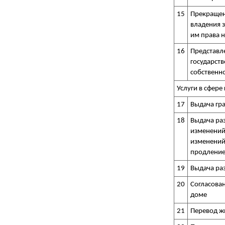
15
Прекращен
владения 
им права 
16
Представл
государст
собственн
Услуги в сфере
17
Выдача гр
18
Выдача раз
изменений
изменений 
продление
19
Выдача ра
20
Согласова
доме
21
Перевод ж