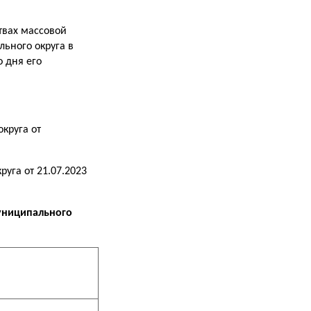
твах массовой
ьного округа в
 дня его
круга от
уга от 21.07.2023
униципального