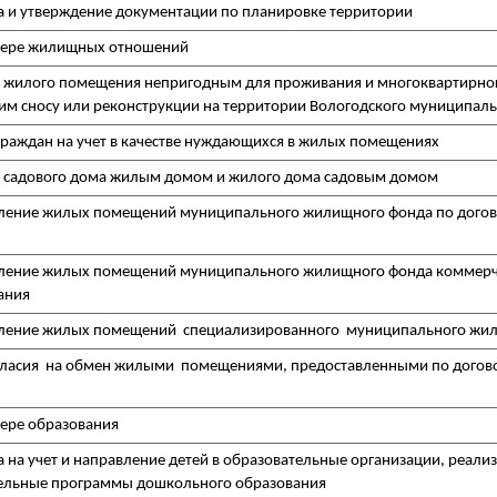
а и утверждение документации по планировке территории
сфере жилищных отношений
 жилого помещения непригодным для проживания и многоквартирно
м сносу или реконструкции на территории Вологодского муниципаль
граждан на учет в качестве нуждающихся в жилых помещениях
 садового дома жилым домом и жилого дома садовым домом
ление жилых помещений муниципального жилищного фонда по догов
ление жилых помещений муниципального жилищного фонда коммерч
ания
ление жилых помещений специализированного муниципального жи
гласия на обмен жилыми помещениями, предоставленными по догов
фере образования
а на учет и направление детей в образовательные организации, реал
ельные программы дошкольного образования