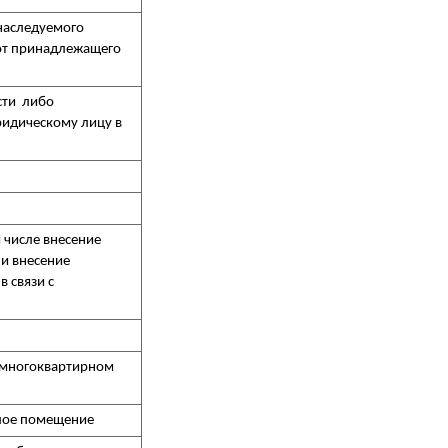
наследуемого
 от принадлежащего
сти либо
ридическому лицу в
 числе внесение
 и внесение
 связи с
в многоквартирном
лое помещение