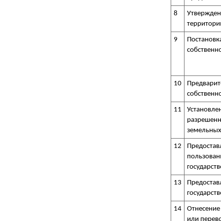
8
Утвержден
территори
9
Постановка
собственн
10
Предварит
собственно
11
Установле
разрешенн
земельных
12
Предоставл
пользован
государств
13
Предостав
государств
14
Отнесение 
или перево