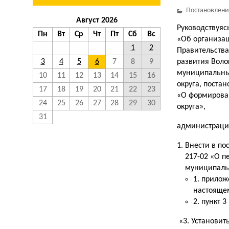
Постановлени
Август 2026
Руководствуясь
Пн
Вт
Ср
Чт
Пт
Сб
Вс
«Об организац
1
2
Правительства
3
4
5
6
7
8
9
развития Воло
муниципальных
10
11
12
13
14
15
16
округа, поста
17
18
19
20
21
22
23
«О формирован
24
25
26
27
28
29
30
округа»,
31
администраци
Внести в по
217-02 «О п
муниципальн
1. прилож
настояще
2. пункт 
«3. Установить