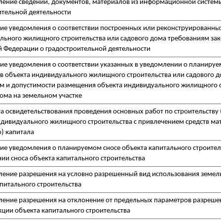
ление сведений, документов, материалов из информационной систем
ительной деятельности
ие уведомления о соответствии построенных или реконструированны
льного жилищного строительства или садового дома требованиям зак
й Федерации о градостроительной деятельности
ие уведомления о соответствии указанных в уведомлении о планируе
в объекта индивидуального жилищного строительства или садового 
м и допустимости размещения объекта индивидуального жилищного с
дома на земельном участке
а освидетельствования проведения основных работ по строительству
ндивидуального жилищного строительства с привлечением средств ма
) капитала
ие уведомления о планируемом сносе объекта капитального строител
ии сноса объекта капитального строительства
ление разрешения на условно разрешенный вид использования земель
питального строительства
ление разрешения на отклонение от предельных параметров разрешен
кции объекта капитального строительства