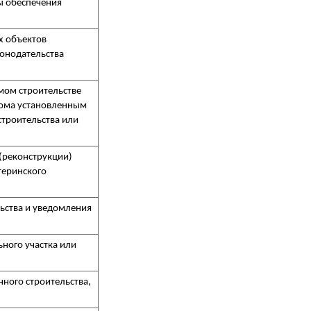
ы обеспечения
х объектов
онодательства
мом строительстве
дома установленным
троительства или
 (реконструкции)
теринского
ьства и уведомления
ного участка или
ного строительства,