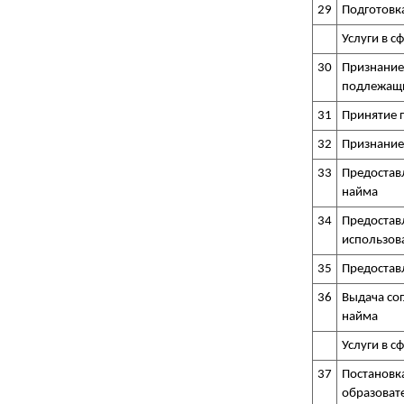
29
Подготовк
Услуги в 
30
Признание
подлежащи
31
Принятие 
32
Признание
33
Предостав
найма
34
Предостав
использов
35
Предостав
36
Выдача со
найма
Услуги в с
37
Постановк
образоват