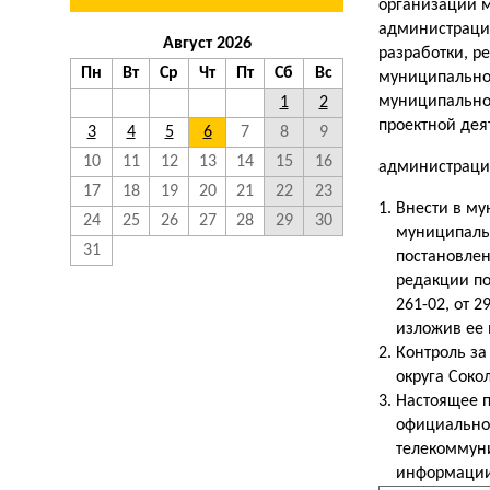
организации м
администрации
Август 2026
разработки, р
Пн
Вт
Ср
Чт
Пт
Сб
Вс
муниципальног
муниципальног
1
2
проектной дея
3
4
5
6
7
8
9
10
11
12
13
14
15
16
администраци
17
18
19
20
21
22
23
Внести в му
24
25
26
27
28
29
30
муниципаль
31
постановлен
редакции по
261-02, от 2
изложив ее 
Контроль за
округа Соко
Настоящее п
официально
телекоммун
информации