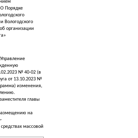
ением
«О Порядке
ологодского
и Вологодского
 об организации
га»
«Управление
ржденную
02.2023 № 40-02 (в
га от 13.10.2023 №
рограмма) изменения,
влению.
заместителя главы
т размещению на
-
средствах массовой