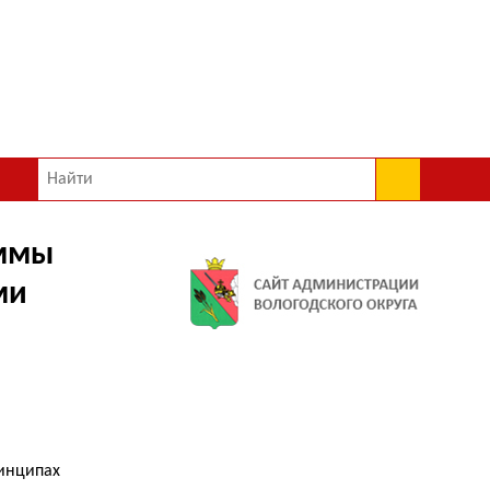
аммы
ми
ринципах