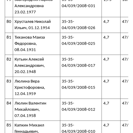
Александровна
04/039/2008-031
23.02.1977
80
Хрусталев Николай
35-35-
4,7
47/3
Ильич, 01.12.1954
04/039/2008-026
81
Тиханова Маиза
35-35-
4,7
47/3
Федоровна,
04/039/2008-025
08.04.1931
82
Кутьин Алексей
35-35-
4,7
47/3
Александрович,
04/039/2008-017
20.02.1948
83
Люлина Вера
35-35-
4,7
47/3
Христофоровна,
04/039/2008-015
12.04.1959
84
Люлин Валентин
35-35-
4,7
47/3
Михайлович,
04/039/2008-012
07.04.1958
85
Капкин Михаил
35-35-
4,7
47/3
Геннадьевич,
04/039/2008-010