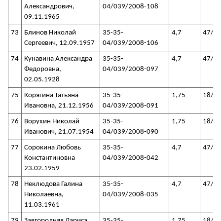
Александрович,
04/039/2008-108
09.11.1965
73
Блинов Николай
35-35-
4,7
47/3
Сергеевич, 12.09.1957
04/039/2008-106
74
Кунавина Александра
35-35-
4,7
47/3
Федоровна,
04/039/2008-097
02.05.1928
75
Корягина Татьяна
35-35-
1,75
18/3
Ивановна, 21.12.1956
04/039/2008-091
76
Ворухин Николай
35-35-
1,75
18/3
Иванович, 21.07.1954
04/039/2008-090
77
Сорокина Любовь
35-35-
4,7
47/3
Константиновна
04/039/2008-042
23.02.1959
78
Неклюдова Галина
35-35-
4,7
47/3
Николаевна,
04/039/2008-035
11.03.1961
79
Завгородняя Лариса
35-35-
1,75
18/3