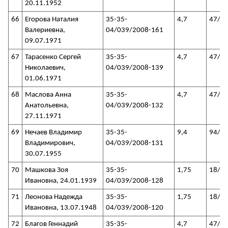
20.11.1952
66
Егорова Наталия
35-35-
4,7
47/3
Валериевна,
04/039/2008-161
09.07.1971
67
Тарасенко Сергей
35-35-
4,7
47/3
Николаевич,
04/039/2008-139
01.06.1971
68
Маслова Анна
35-35-
4,7
47/3
Анатольевна,
04/039/2008-132
27.11.1971
69
Нечаев Владимир
35-35-
9,4
94/3
Владимирович,
04/039/2008-131
30.07.1955
70
Машкова Зоя
35-35-
1,75
18/3
Ивановна, 24.01.1939
04/039/2008-128
71
Леонова Надежда
35-35-
1,75
18/3
Ивановна, 13.07.1948
04/039/2008-120
72
Благов Геннадий
35-35-
4,7
47/3