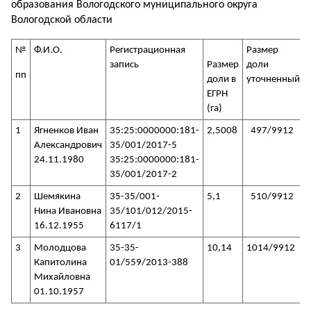
образования Вологодского муниципального округа
Вологодской области
№
Ф.И.О.
Регистрационная
Размер
запись
Размер
доли
пп
доли в
уточненный
ЕГРН
(га)
1
Ягненков Иван
35:25:0000000:181-
2,5008
497/9912
Александрович
35/001/2017-5
24.11.1980
35:25:0000000:181-
35/001/2017-2
2
Шемякина
35-35/001-
5,1
510/9912
Нина Ивановна
35/101/012/2015-
16.12.1955
6117/1
3
Молодцова
35-35-
10,14
1014/9912
Капитолина
01/559/2013-388
Михайловна
01.10.1957