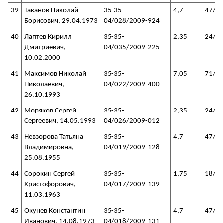
39
Таканов Николай
35-35-
4,7
47/3
Борисович, 29.04.1973
04/028/2009-924
40
Лаптев Кирилл
35-35-
2,35
24/3
Дмитриевич,
04/035/2009-225
10.02.2000
41
Максимов Николай
35-35-
7,05
71/3
Николаевич,
04/022/2009-400
26.10.1993
42
Моряков Сергей
35-35-
2,35
24/3
Сергеевич, 14.05.1993
04/026/2009-012
43
Невзорова Татьяна
35-35-
4,7
47/3
Владимировна,
04/019/2009-128
25.08.1955
44
Сорокин Сергей
35-35-
1,75
18/3
Христофорович,
04/017/2009-139
11.03.1963
45
Окунев Константин
35-35-
4,7
47/3
Иванович, 14.08.1973
04/018/2009-131