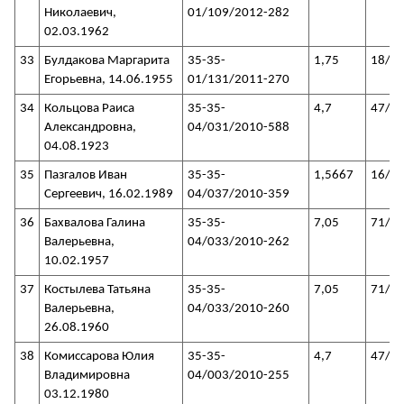
Николаевич,
01/109/2012-282
02.03.1962
33
Булдакова Маргарита
35-35-
1,75
18/3
Егорьевна, 14.06.1955
01/131/2011-270
34
Кольцова Раиса
35-35-
4,7
47/3
Александровна,
04/031/2010-588
04.08.1923
35
Пазгалов Иван
35-35-
1,5667
16/3
Сергеевич, 16.02.1989
04/037/2010-359
36
Бахвалова Галина
35-35-
7,05
71/3
Валерьевна,
04/033/2010-262
10.02.1957
37
Костылева Татьяна
35-35-
7,05
71/3
Валерьевна,
04/033/2010-260
26.08.1960
38
Комиссарова Юлия
35-35-
4,7
47/3
Владимировна
04/003/2010-255
03.12.1980