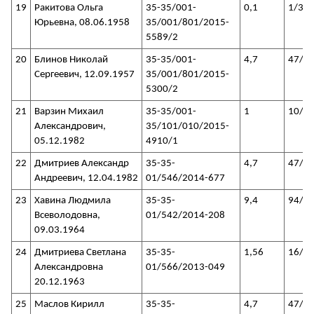
19
Ракитова Ольга
35-35/001-
0,1
1/35
Юрьевна, 08.06.1958
35/001/801/2015-
5589/2
20
Блинов Николай
35-35/001-
4,7
47/3
Сергеевич, 12.09.1957
35/001/801/2015-
5300/2
21
Варзин Михаил
35-35/001-
1
10/3
Александрович,
35/101/010/2015-
05.12.1982
4910/1
22
Дмитриев Александр
35-35-
4,7
47/3
Андреевич, 12.04.1982
01/546/2014-677
23
Хавина Людмила
35-35-
9,4
94/3
Всеволодовна,
01/542/2014-208
09.03.1964
24
Дмитриева Светлана
35-35-
1,56
16/3
Александровна
01/566/2013-049
20.12.1963
25
Маслов Кирилл
35-35-
4,7
47/3