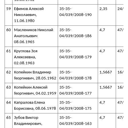
59
Ефимов Алексей
35-35-
2,35
24/3
Николаевич,
04/039/2008-190
11.06.1980
60
Маслеников Николай
35-35-
4,7
47/3
Анатольевич
04/039/2008-186
08.06.1965
61
Круглова Зоя
35-35-
4,7
47/3
Алексеевна,
04/039/2008-179
02.08.1963
62
Копейкин Владимир
35-35-
1,5667
16/3
Георгиевич, 28.05.1962
04/039/2008-178
63
Копейкин Алексей
35-35-
1,5667
16/3
Георгиевич, 04.02.1959
04/039/2008-177
64
Капралова Елена
35-35-
4,7
47/3
Борисовна, 08.06.1978
04/039/2008-175
65
Зубов Виктор
35-35-
4,7
47/3
Владимирович,
04/039/2008-163