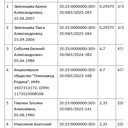
1
Звягинцева Арина
35:25:0000000:305-
0,29375
3/35
Александровна,
35/065/2025-265
25.06.2007
2
Звягинцева Таиса
35:25:0000000:305-
0,29375
3/35
Александровна,
35/065/2025-264
15.09.2004
3
Соболев Евгений
35:25:0000000:305-
4,7
47/3
Александрович,
35/065/2024-183
05.04.1986
4
Акционерное
35:25:0000000:305-
4,7
47/3
общество "Племзавод
35/065/2023-168
Родина", ИНН:
3507313172, ОГРН:
1173525008106
5
Павлюк Татьяна
35:25:0000000:305-
2,35
23/3
Алексеевна,
35/065/2022-141
05.06.1960
6
Максимов Анатолий
35:25:0000000:305-
2,35
23/3