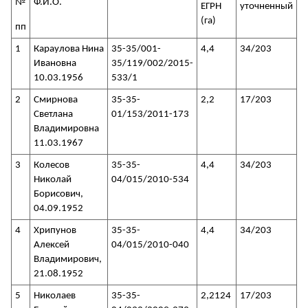
№
Ф.И.О.
ЕГРН
уточненный
(га)
пп
1
Караулова Нина
35-35/001-
4,4
34/203
Ивановна
35/119/002/2015-
10.03.1956
533/1
2
Смирнова
35-35-
2,2
17/203
Светлана
01/153/2011-173
Владимировна
11.03.1967
3
Колесов
35-35-
4,4
34/203
Николай
04/015/2010-534
Борисович,
04.09.1952
4
Хрипунов
35-35-
4,4
34/203
Алексей
04/015/2010-040
Владимирович,
21.08.1952
5
Николаев
35-35-
2,2124
17/203