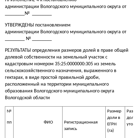
ПРИЛОЖЕНИЕ 4 к постановлению
администрации Вологодского муниципального округа от
________№ ________
УТВЕРЖДЕНЫ постановлением
администрации Вологодского муниципального округа от
________ № ________
РЕЗУЛЬТАТЫ определения размеров долей в праве общей
долевой собственности на земельный участок с
кадастровым номером 35:25:0000000:305 из земель
сельскохозяйственного назначения, выраженного в
гектарах, в виде простой правильной дроби,
расположенный на территории муниципального
образования Вологодского муниципального округа
Вологодской области
№
Размер
Разм
доли в
доли
пп
ФИО
Регистрационная
ЕГРН
уточ
запись
(га)