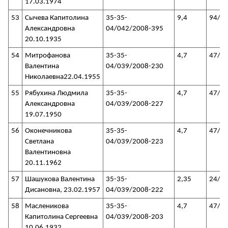
17.03.1974
53
Сычева Капитолина
35-35-
9,4
94/3
Александровна
04/042/2008-395
20.10.1935
54
Митрофанова
35-35-
4,7
47/3
Валентина
04/039/2008-230
Николаевна22.04.1955
55
Рябухина Людмила
35-35-
4,7
47/3
Александровна
04/039/2008-227
19.07.1950
56
Оконечникова
35-35-
4,7
47/3
Светлана
04/039/2008-223
Валентиновна
20.11.1962
57
Шашукова Валентина
35-35-
2,35
24/3
Дисановна, 23.02.1957
04/039/2008-222
58
Масленикова
35-35-
4,7
47/3
Капитолина Сергеевна
04/039/2008-203
10.06.1932