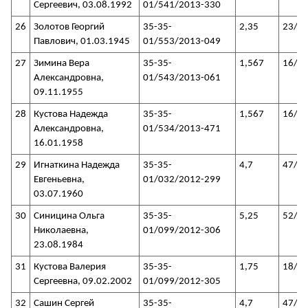
Сергеевич, 03.08.1992
01/541/2013-330
26
Золотов Георгий
35-35-
2,35
23/3
Павлович, 01.03.1945
01/553/2013-049
27
Зимина Вера
35-35-
1,567
16/3
Александровна,
01/543/2013-061
09.11.1955
28
Кустова Надежда
35-35-
1,567
16/3
Александровна,
01/534/2013-471
16.01.1958
29
Игнаткина Надежда
35-35-
4,7
47/3
Евгеньевна,
01/032/2012-299
03.07.1960
30
Синицина Ольга
35-35-
5,25
52/3
Николаевна,
01/099/2012-306
23.08.1984
31
Кустова Валерия
35-35-
1,75
18/3
Сергеевна, 09.02.2002
01/099/2012-305
32
Сашин Сергей
35-35-
4,7
47/3