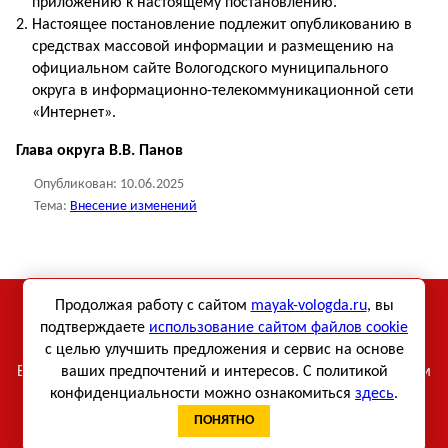
приложению к настоящему постановлению.
Настоящее постановление подлежит опубликованию в
средствах массовой информации и размещению на
официальном сайте Вологодского муниципального
округа в информационно-телекоммуникационной сети
«Интернет».
Глава округа В.В. Панов
Опубликован:
10.06.2025
Тема:
Внесение изменений
Использование материалов сетевого издания «Маяк-
Продолжая работу с сайтом
mayak-vologda.ru
, вы
Вологда» возможно только при использовании активной
подтверждаете
использование сайтом файлов cookie
с целью улучшить предложения и сервис на основе
ссылки.
Все права на тексты и фотографии принадлежат их авторам
ваших предпочтений и интересов. С политикой
конфиденциальности можно ознакомиться
здесь
.
Противодействие коррупции
ПОНЯТНО
Уведомление об использовании файлов cookie
Политика в отношении обработки персональных данных