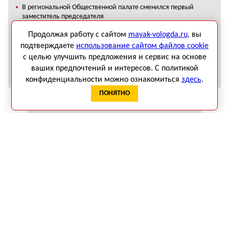
В региональной Общественной палате сменился первый
заместитель председателя
В Вологодской области меняются условия подтверждения
Продолжая работу с сайтом
mayak-vologda.ru
, вы
факта ухода за пожилыми родственниками
подтверждаете
использование сайтом файлов cookie
с целью улучшить предложения и сервис на основе
В Вологодском округе жителей муниципальной квартиры
выселят за долги по коммунальным платежам
ваших предпочтений и интересов. С политикой
конфиденциальности можно ознакомиться
здесь
.
ПОНЯТНО
ЧИТАТЬ СВЕЖИЙ НОМЕР ГАЗЕТЫ «МАЯК»
КАЛЕНДАРЬ СОБЫТИЙ
Август 2026