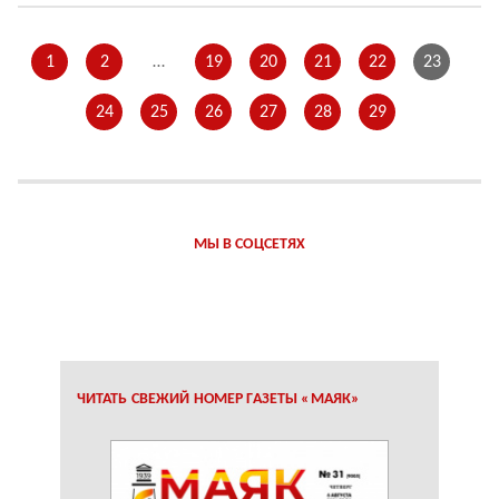
1
2
…
19
20
21
22
23
24
25
26
27
28
29
МЫ В СОЦСЕТЯХ
ЧИТАТЬ СВЕЖИЙ НОМЕР ГАЗЕТЫ «МАЯК»