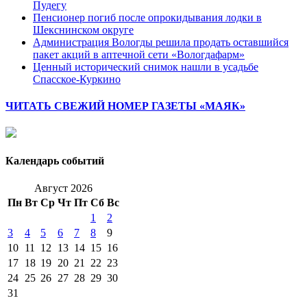
Пудегу
Пенсионер погиб после опрокидывания лодки в
Шекснинском округе
Администрация Вологды решила продать оставшийся
пакет акций в аптечной сети «Вологдафарм»
Ценный исторический снимок нашли в усадьбе
Спасское-Куркино
ЧИТАТЬ СВЕЖИЙ НОМЕР ГАЗЕТЫ «МАЯК»
Календарь событий
Август 2026
Пн
Вт
Ср
Чт
Пт
Сб
Вс
1
2
3
4
5
6
7
8
9
10
11
12
13
14
15
16
17
18
19
20
21
22
23
24
25
26
27
28
29
30
31