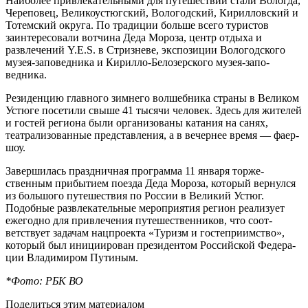
Наиболее привлекательными для путешествий стали Волог­да,
Череповец, Великоустюг­ский, Вологодский, Кириллов­ский и
Тотемский округа. По традиции больше всего тури­стов
заинтересовали вотчина Деда Мороза, центр отдыха и
развлечений Y.E.S. в Стризне­ве, экспозиции Вологодского
музея-заповедника и Кирил­ло-Белозерского музея-запо­
ведника.
Резиденцию главного зим­него волшебника страны в Ве­ликом
Устюге посетили свыше 41 тысячи человек. Здесь для жителей
и гостей региона были организованы катания на санях,
театрализованные представ­ления, а в вечернее время — фаер-
шоу.
Завершилась праздничная программа 11 января торже­
ственным прибытием поезда Деда Мороза, который вернул­ся
из большого путешествия по России в Великий Устюг.
Подобные развлекательные мероприятия регион реализу­ет
ежегодно для привлечения путешественников, что соот­
ветствует задачам нацпроекта «Туризм и гостеприимство»,
который был инициирован пре­зидентом Российской Федера­
ции Владимиром Путиным.
*Фото: РБК ВО
Поделиться этим материалом