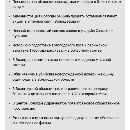
Пенсионер погиб после опрокидывания лодки в Шекснинском
округе
Администрация Вологды решила продать оставшийся пакет
акций в аптечной сети «Вологдафарм»
Ценный исторический снимок нашли в усадьбе Спасское-
Куркино
Историю о подготовке вологодского лося к парижской
выставке 1900 года рассказали в областном архиве
В Вологде полиция спасла месячного младенца у пьяной
матери
Обвиняемую в убийстве новорожденной дочери женщину
будут судить в Вологодской области
В Вологодской области сняли ограничения на продажу
бензина и дизельного топлива на АЗС «Газпромнефть»
В центре Вологды у Драмтеатра появится новое общественное
пространство
Этнографы изучат вологодскую обрядовую пляску «Уточка» и
снимут про нее фильм