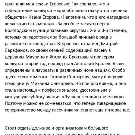
признали мед семьи Егоровых! Так совпало, что и
победителем конкурса жюри объявило главу этой «ячейки
общества» Ивана Егорова. (Напомним, что в его наградной
коллекции есть медали «За особые заслуги перед
Вологодским муниципальным округом» 2-й и 3-й степени,
которых он удостоился за большой личный вклад в
развитие пчеловодства). Второе место занял Дмитрий
Сарафанов, со своей семьей содержащий пасеку в
деревнях Маурино и Жилино. Бронзовым призером
конкурса второй год подряд стал Анатолий Брилев. Были
определены и лауреаты в различных номинациях. Особо
здесь стоит отметить Татиану Снигиреву, маму и верную
помощницу Михаила Снигирева. Но пришло время, и она
стала настоящим профессионалом, удостоенным в
минувшую субботу звания «Лучшая женщина-пчеловод».
Поэтому можно не сомневаться, что теперь товарищеское
соперничество между пасечниками станет еще интереснее.
Стоит отдать должное и организаторам большого