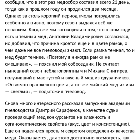
сообщил, что в этот раз медосбор составил всего 21 день,
тогда как в прошлом году он продлился два месяца.
Однако за столь короткий период пчелы потрудились
особенно активно, поэтому сезон выдался всё же
неплохим. Когда же мы заговорили о том, что в этом году
есть и темный мед, Анатолий Владимирович согласился,
но добавил, что причина кроется еще и в цвете рамок, о
чем даже не все пчеловоды знают. Если рамка темная, то и
мед будет темнее. «Поэтому я никогда рамки не
смешиваю», — пояснил мой собеседник. Не считает
нынешний сезон неблагоприятным и Михаил Снигирев,
получивший в мае густой и вкусный мед из одуванчиков.
«Он желто-оранжевого цвета, а тот же майский мед из ивы
— светлый», — подытожил пчеловод.
Снова много интересного рассказал выпускник академии
пчеловодства Дмитрий Сарафанов, в качестве судьи
проверяющий мед конкурсантов на влажность и
органолептические свойства (вкус, цвет и консистенцию).
Еще он поделился простым секретом определения качества
меда. Оказывается, для этого достаточно посмотреть, как