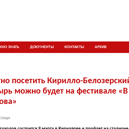
ЖНО ЗНАТЬ
ДОКУМЕНТЫ
КОНТАКТЫ
АРХИВ
тно посетить Кирилло-Белозерски
рь можно будет на фестивале «В
ова»
Спорт
гоходов состоится 9 марта в Кириллове и пройдет на стадионе