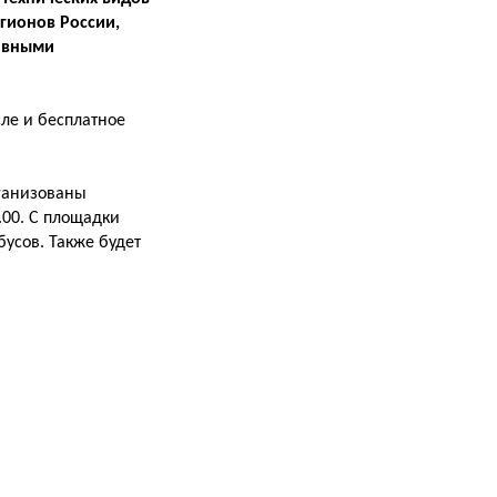
гионов России,
тивными
сле и бесплатное
рганизованы
.00. С площадки
бусов. Также будет