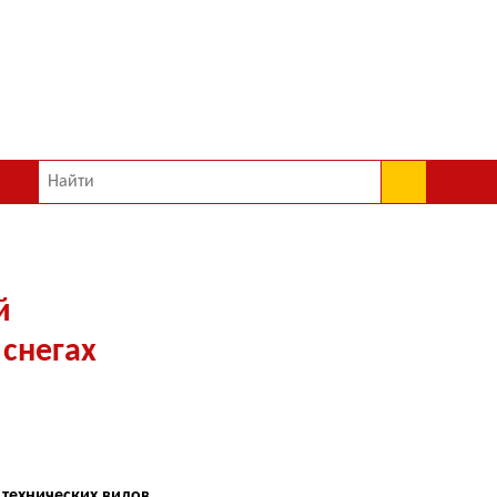
й
 снегах
 технических видов