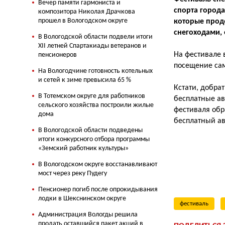
Вечер памяти гармониста и
спорта города
композитора Николая Драчкова
прошел в Вологодском округе
которые прод
снегоходами,
В Вологодской области подвели итоги
XII летней Спартакиады ветеранов и
На фестивале 
пенсионеров
посещение сам
На Вологодчине готовность котельных
и сетей к зиме превысила 65 %
Кстати, добра
В Тотемском округе для работников
бесплатные ав
сельского хозяйства построили жилые
фестиваля обр
дома
бесплатный ав
В Вологодской области подведены
итоги конкурсного отбора программы
«Земский работник культуры»
В Вологодском округе восстанавливают
мост через реку Пудегу
Пенсионер погиб после опрокидывания
лодки в Шекснинском округе
фестиваль
Администрация Вологды решила
продать оставшийся пакет акций в