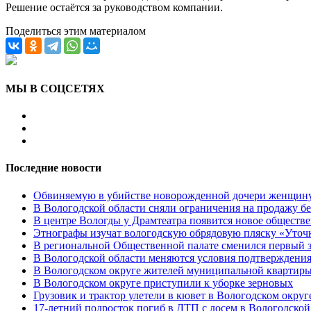
Решение остаётся за руководством компании.
Поделиться этим материалом
МЫ В СОЦСЕТЯХ
Последние новости
Обвиняемую в убийстве новорожденной дочери женщину 
В Вологодской области сняли ограничения на продажу б
В центре Вологды у Драмтеатра появится новое обществ
Этнографы изучат вологодскую обрядовую пляску «Уточк
В региональной Общественной палате сменился первый з
В Вологодской области меняются условия подтверждени
В Вологодском округе жителей муниципальной квартиры
В Вологодском округе приступили к уборке зерновых
Грузовик и трактор улетели в кювет в Вологодском округ
17-летний подросток погиб в ДТП с лосем в Вологодской