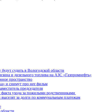
будут судить в Вологодской области
ензина и дизельного топлива на АЗС «Газпромнефть»
енное пространство
а» и снимут про нее фильм
аместитель председателя
я факта ухода за пожилыми родственниками
 выселят за долги по коммунальным платежам
е
 области