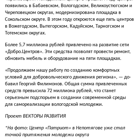
появились в Бабаев­ском, Вологодском, Велико­устюгском и
Череповецком округах, модернизирована площадка в
Сокольском округе. В этом году откро­ются еще пять центров
в Во­жегодском, Вытегорском, Кадуйском, Тарногском и
Тотемском округах.
Более 5,7 миллиона рублей привлечено на развитие сети
«Добро.Центров». Эти средства позволят провести ремонт,
обновить мебель и оборудование на пяти пло­щадках.
«Продолжаем нашу рабо­ту по созданию комфортных
условий для добровольческо­го движения региона», — до­
бавил Георгий Филимонов. Общая сумма привлеченных
средств превысила 72 мил­лиона рублей, что станет
серьезным подспорьем в соз­дании современной среды
для самореализации воло­годской молодежи.
Проект
ВЕКТОРЫ РАЗВИТИЯ
*На фото: Центр «Патриот» в Непотягове уже стал
точкой притяжения молодежи округа