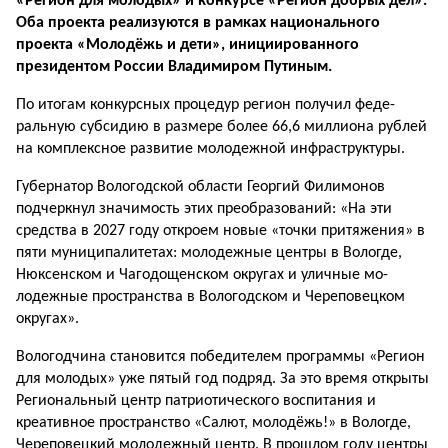
«Регион для молодых» и конкурсе «Регион добрых дел».
Оба проекта реализуются в рамках национального
проекта «Молодёжь и дети», ини­циированного
президен­том России Владимиром Путиным.
По итогам конкурсных про­цедур регион получил феде­
ральную субсидию в размере более 66,6 миллиона рублей
на комплексное развитие мо­лодежной инфраструктуры.
Губернатор Вологодской области Георгий Филимонов
подчеркнул значимость этих преобразований: «На эти
средства в 2027 году откроем новые «точки притяжения» в
пяти муниципалитетах: мо­лодежные центры в Вологде,
Нюксенском и Чагодощен­ском округах и уличные мо­
лодежные пространства в Во­логодском и Череповецком
округах».
Вологодчина становится победителем программы «Регион
для молодых» уже пя­тый год подряд. За это время открыты
Региональный центр патриотического воспитания и
креативное пространство «Салют, молодёжь!» в Волог­де,
Череповецкий молодеж­ный центр. В прошлом году центры