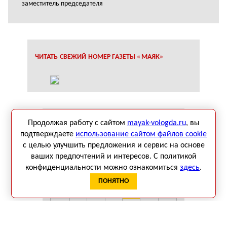
заместитель председателя
ЧИТАТЬ СВЕЖИЙ НОМЕР ГАЗЕТЫ «МАЯК»
Продолжая работу с сайтом
mayak-vologda.ru
, вы
КАЛЕНДАРЬ СОБЫТИЙ
подтверждаете
использование сайтом файлов cookie
с целью улучшить предложения и сервис на основе
Август 2026
ваших предпочтений и интересов. С политикой
Пн
Вт
Ср
Чт
Пт
Сб
Вс
конфиденциальности можно ознакомиться
здесь
.
1
2
ПОНЯТНО
3
4
5
6
7
8
9
10
11
12
13
14
15
16
17
18
19
20
21
22
23