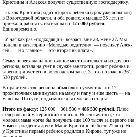
Кристины и Алексея получит суще­ственную господдержку.
Так как Кристина родит второго ребенка (срок уже большой)
в Вологодской об­ласти, и оба родителя младше 35 лет, но
приехали работать, им выплатят
125 000 рублей
.
Единовременно.
«У нас как раз «подходящий» возраст: мне 28, жене 27. Мы
попали в категорию «Молодые родители», — поясняет Алек­
сей. — Но главное — это вторая выплата».
Семья переехала на постоянное место жительства из другого
региона, встала на учет в службе занятости, родит ребенка и
зарегистрирует его в вологодском загсе. За это положено 361
530 рублей.
В правительстве региона объясняют сумму так: это 12
прожиточных мини­мумов на маму и папу и еще шесть — на
малыша. По сути, подъемные для нуле­вого старта.
Итого по факту:
125 000 + 361 530 =
486 530 рублей
. Плюс
федеральный материнский капитал. Не считая того, что
молодая мама могла бы получить еще 100 тысяч за первого (на
момент рож­дения дочки Маши Кристине не было 25 лет). Но
у Кристины первый ребенок родился в Кирове, тут уже не
догонишь.