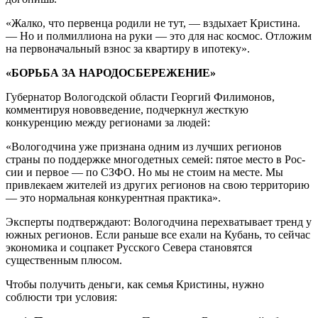
«Жалко, что первенца родили не тут, — вздыхает Кристина.
— Но и полмиллиона на руки — это для нас космос. Отложим
на первоначальный взнос за квартиру в ипотеку».
«БОРЬБА ЗА НАРОДОСБЕРЕЖЕНИЕ»
Губернатор Вологодской области Геор­гий Филимонов,
комментируя нововве­дение, подчеркнул жесткую
конкуренцию между регионами за людей:
«Вологодчина уже признана одним из лучших регионов
страны по поддержке многодетных семей: пятое место в Рос­
сии и первое — по СЗФО. Но мы не стоим на месте. Мы
привлекаем жителей из других регионов на свою территорию
— это нормальная конкурентная практика».
Эксперты подтверждают: Вологодчина перехватывает тренд у
южных регионов. Если раньше все ехали на Кубань, то сей­час
экономика и соцпакет Русского Се­вера становятся
существенным плюсом.
Чтобы получить деньги, как семья Кри­стины, нужно
соблюсти три условия: