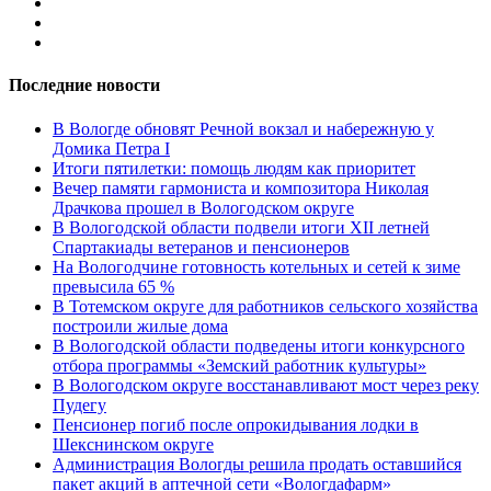
Последние новости
В Вологде обновят Речной вокзал и набережную у
Домика Петра I
Итоги пятилетки: помощь людям как приоритет
Вечер памяти гармониста и композитора Николая
Драчкова прошел в Вологодском округе
В Вологодской области подвели итоги XII летней
Спартакиады ветеранов и пенсионеров
На Вологодчине готовность котельных и сетей к зиме
превысила 65 %
В Тотемском округе для работников сельского хозяйства
построили жилые дома
В Вологодской области подведены итоги конкурсного
отбора программы «Земский работник культуры»
В Вологодском округе восстанавливают мост через реку
Пудегу
Пенсионер погиб после опрокидывания лодки в
Шекснинском округе
Администрация Вологды решила продать оставшийся
пакет акций в аптечной сети «Вологдафарм»