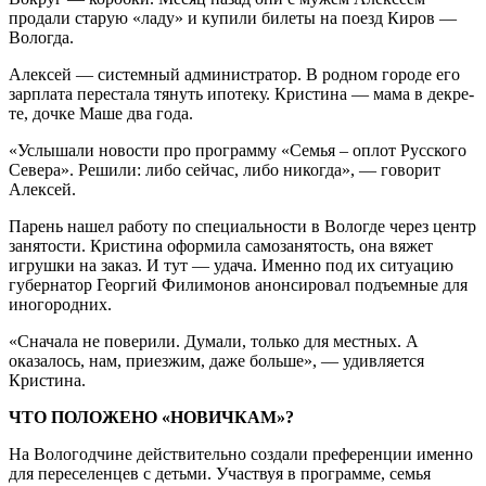
продали старую «ладу» и купили билеты на поезд Киров —
Вологда.
Алексей — системный администратор. В родном городе его
зарплата перестала тянуть ипотеку. Кристина — мама в декре­
те, дочке Маше два года.
«Услышали новости про программу «Семья – оплот Русского
Севера». Реши­ли: либо сейчас, либо никогда», — говорит
Алексей.
Парень нашел работу по специальности в Вологде через центр
занятости. Кристи­на оформила самозанятость, она вяжет
игрушки на заказ. И тут — удача. Именно под их ситуацию
губернатор Георгий Филимонов анонсировал подъемные для
иногородних.
«Сначала не поверили. Думали, толь­ко для местных. А
оказалось, нам, при­езжим, даже больше», — удивляется
Кристина.
ЧТО ПОЛОЖЕНО «НОВИЧКАМ»?
На Вологодчине действительно соз­дали преференции именно
для пересе­ленцев с детьми. Участвуя в программе, семья