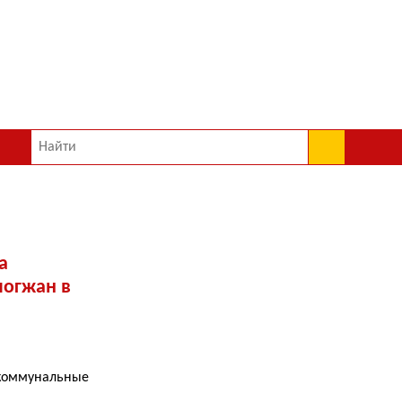
а
логжан в
коммунальные