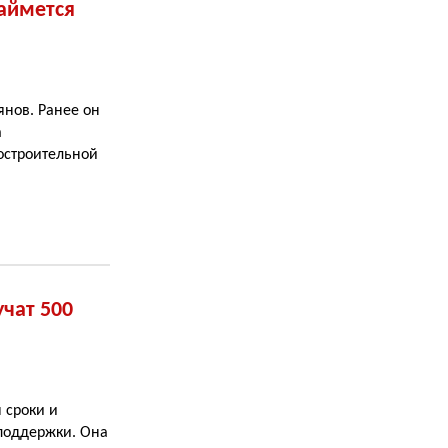
аймется
янов. Ранее он
а
остроительной
чат 500
 сроки и
поддержки. Она