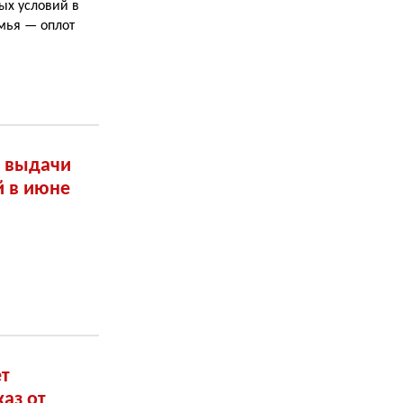
ых условий в
мья — оплот
к выдачи
й в июне
т
аз от